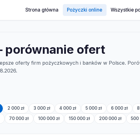
Strona główna
Pożyczki online
Wszystkie p
– porównanie ofert
jlepsze oferty firm pożyczkowych i banków w Polsce. Po
8.2026.
2 000 zł
3 000 zł
4 000 zł
5 000 zł
6 000 zł
8
ł
70 000 zł
100 000 zł
150 000 zł
200 000 zł
500 