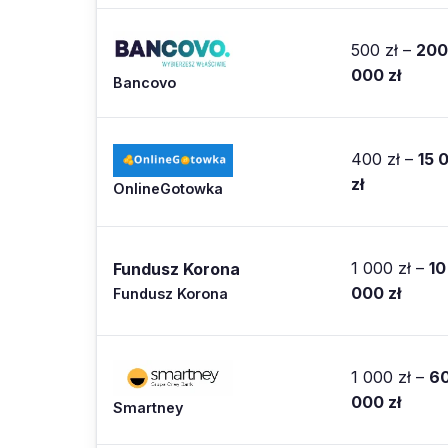
500 zł –
200
000 zł
Bancovo
400 zł –
15 
zł
OnlineGotowka
1 000 zł –
10
Fundusz Korona
000 zł
Fundusz Korona
1 000 zł –
6
000 zł
Smartney