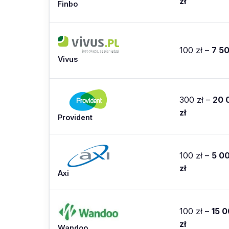
zł
Finbo
100 zł –
7 50
Vivus
300 zł –
20 
zł
Provident
100 zł –
5 0
zł
Axi
100 zł –
15 
zł
Wandoo