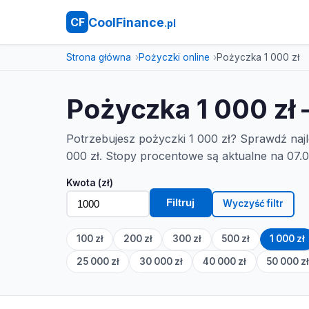
CoolFinance
CF
.pl
Strona główna
Pożyczki online
Pożyczka 1 000 zł
Pożyczka 1 000 zł 
Potrzebujesz pożyczki 1 000 zł? Sprawdź na
000 zł. Stopy procentowe są aktualne na 07.0
Kwota (zł)
Filtruj
Wyczyść filtr
100 zł
200 zł
300 zł
500 zł
1 000 zł
25 000 zł
30 000 zł
40 000 zł
50 000 z