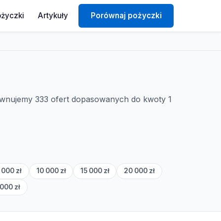
ożyczki
Artykuły
Porównaj pożyczki
równujemy 333 ofert dopasowanych do kwoty 1
 000 zł
10 000 zł
15 000 zł
20 000 zł
000 zł