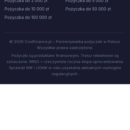
Pożyczka do 2 000 zł
Pożyczka do 5 000 zł
Pożyczka do 10 000 zł
Pożyczka do 50 000 zł
Pożyczka do 100 000 zł
© 2026 CoolFinance.pl – Porównywarka pożyczek w Polsce.
Wszystkie prawa zastrzeżone.
Pożyczki są produktami finansowymi. Treści reklamowe są
oznaczone. RRSO = rzeczywista roczna stopa oprocentowania.
Sprawdź KNF i UOKiK w celu uzyskania aktualnych wymogów
regulacyjnych.