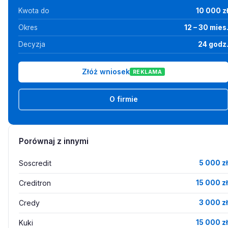
Kwota do
10 000 z
Okres
12 – 30 mies
Decyzja
24 godz
Złóż wniosek
REKLAMA
O firmie
Porównaj z innymi
Soscredit
5 000 zł
Creditron
15 000 zł
Credy
3 000 zł
Kuki
15 000 zł