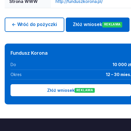
Strona WWW
http://funduszkorona.pl/
← Wróć do pożyczki
Złóż wniosek
REKLAMA
Fundusz Korona
Do
10 000 z
Okres
12 – 30 mies
Złóż wniosek
REKLAMA