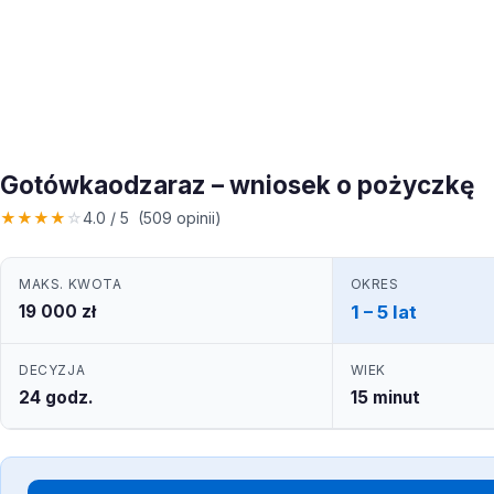
Gotówkaodzaraz – wniosek o pożyczkę
★
★
★
★
☆
4.0 / 5 (509 opinii)
MAKS. KWOTA
OKRES
19 000 zł
1 – 5 lat
DECYZJA
WIEK
24 godz.
15 minut