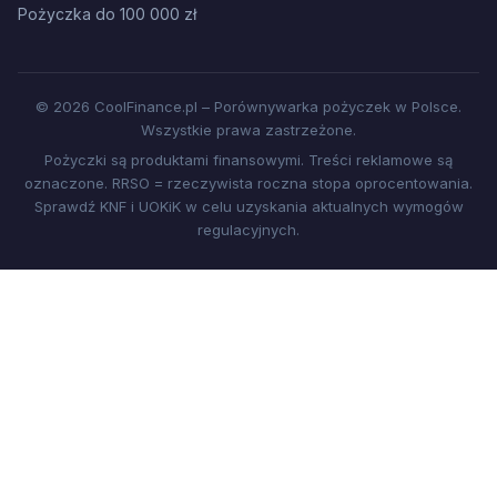
Pożyczka do 100 000 zł
© 2026 CoolFinance.pl – Porównywarka pożyczek w Polsce.
Wszystkie prawa zastrzeżone.
Pożyczki są produktami finansowymi. Treści reklamowe są
oznaczone. RRSO = rzeczywista roczna stopa oprocentowania.
Sprawdź KNF i UOKiK w celu uzyskania aktualnych wymogów
regulacyjnych.