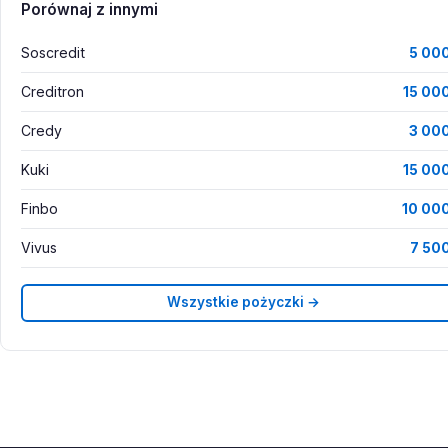
Porównaj z innymi
Soscredit
5 000
Creditron
15 000
Credy
3 000
Kuki
15 000
Finbo
10 000
Vivus
7 500
Wszystkie pożyczki →