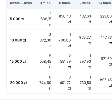
Kwota \ Okres
3 mies.
6 mies.
12 mies.
24 mies.
1
850,43
432,63
223,86
5 000 zł
686,15
zł
zł
zł
zł
3
1
865,27
447,73
10 000 zł
372,30
700,86
zł
zł
zł
zł
5
2
1
671,59
15 000 zł
058,45
551,29
297,90
zł
zł
zł
zł
6
3
1
895,45
20 000 zł
744,60
401,72
730,53
zł
zł
zł
zł