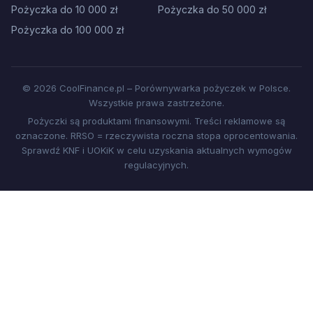
Pożyczka do 10 000 zł
Pożyczka do 50 000 zł
Pożyczka do 100 000 zł
© 2026 CoolFinance.pl – Porównywarka pożyczek w Polsce.
Wszystkie prawa zastrzeżone.
Pożyczki są produktami finansowymi. Treści reklamowe są
oznaczone. RRSO = rzeczywista roczna stopa oprocentowania.
Sprawdź KNF i UOKiK w celu uzyskania aktualnych wymogów
regulacyjnych.