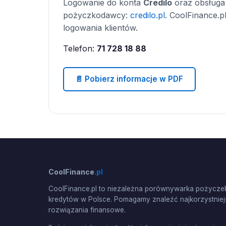
Logowanie do konta
Credilo
oraz obsługa 
pożyczkodawcy:
credilo.pl
. CoolFinance.p
logowania klientów.
Telefon:
71 728 18 88
📄 Pobierz informacje w PDF
CoolFinance
.pl
CoolFinance.pl to niezależna porównywarka pożyczek
kredytów w Polsce. Pomagamy znaleźć najkorzystniej
rozwiązania finansowe.