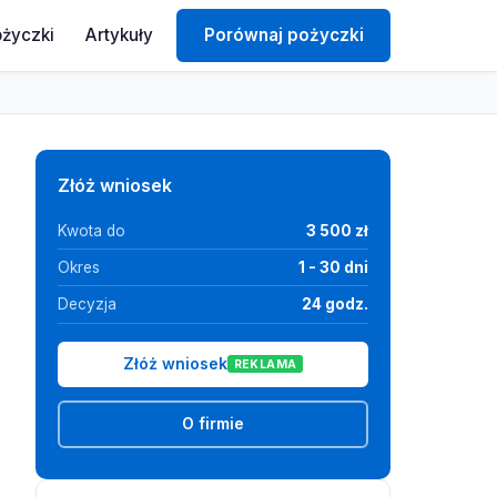
ożyczki
Artykuły
Porównaj pożyczki
Złóż wniosek
Kwota do
3 500 zł
Okres
1 - 30 dni
Decyzja
24 godz.
Złóż wniosek
REKLAMA
O firmie