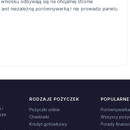
wniosku odbywają się na oficjalnej stronie
l jest niezależną porównywarką i nie prowadzi panelu
RODZAJE POŻYCZEK
POPULARNE
 i
Pożyczki online
Porównywarka
sze
Chwilówki
Wszyscy poży
Kredyt gotówkowy
Porady finans