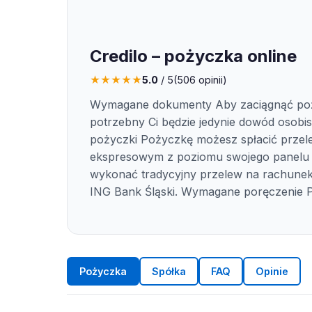
Credilo – pożyczka online
★
★
★
★
★
5.0
/ 5
(
506
opinii)
Wymagane dokumenty Aby zaciągnąć po
potrzebny Ci będzie jedynie dowód osobist
pożyczki Pożyczkę możesz spłacić prze
ekspresowym z poziomu swojego panelu k
wykonać tradycyjny przelew na rachune
ING Bank Śląski. Wymagane poręczenie 
Pożyczka
Spółka
FAQ
Opinie