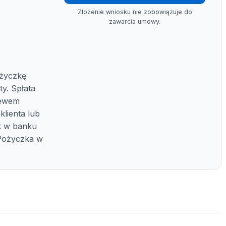
Złożenie wniosku nie zobowiązuje do
zawarcia umowy.
życzkę
y. Spłata
lewem
lienta lub
k w banku
Pożyczka w