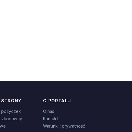
 STRONY
O PORTALU
 pożyczek
O nas
czkodawcy
Kontakt
owe
Warunki i prywatność