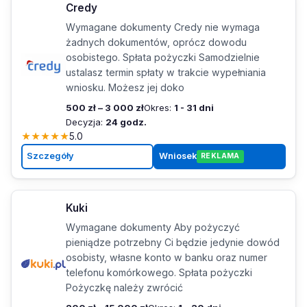
Credy
Wymagane dokumenty Credy nie wymaga
żadnych dokumentów, oprócz dowodu
osobistego. Spłata pożyczki Samodzielnie
ustalasz termin spłaty w trakcie wypełniania
wniosku. Możesz jej doko
500 zł – 3 000 zł
Okres:
1 - 31 dni
Decyzja:
24 godz.
★
★
★
★
★
5.0
Szczegóły
Wniosek
REKLAMA
Kuki
Wymagane dokumenty Aby pożyczyć
pieniądze potrzebny Ci będzie jedynie dowód
osobisty, własne konto w banku oraz numer
telefonu komórkowego. Spłata pożyczki
Pożyczkę należy zwrócić