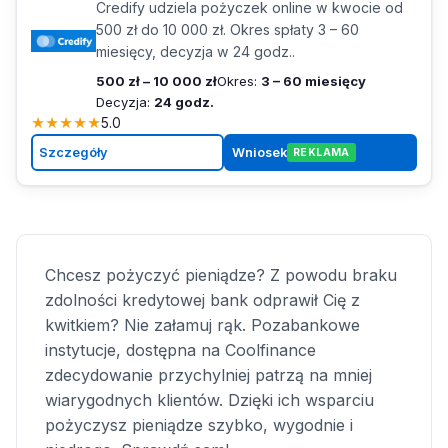
Credify udziela pożyczek online w kwocie od
500 zł do 10 000 zł. Okres spłaty 3 – 60
miesięcy, decyzja w 24 godz..
500 zł – 10 000 zł
Okres:
3 – 60 miesięcy
Decyzja:
24 godz.
★
★
★
★
★
5.0
Szczegóły
Wniosek
REKLAMA
Chcesz pożyczyć pieniądze? Z powodu braku
zdolności kredytowej bank odprawił Cię z
kwitkiem? Nie załamuj rąk. Pozabankowe
instytucje, dostępna na Coolfinance
zdecydowanie przychylniej patrzą na mniej
wiarygodnych klientów. Dzięki ich wsparciu
pożyczysz pieniądze szybko, wygodnie i