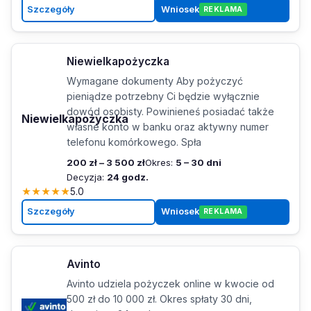
Szczegóły
Wniosek
REKLAMA
Niewielkapożyczka
Wymagane dokumenty Aby pożyczyć
pieniądze potrzebny Ci będzie wyłącznie
dowód osobisty. Powinieneś posiadać także
Niewielkapożyczka
własne konto w banku oraz aktywny numer
telefonu komórkowego. Spła
200 zł – 3 500 zł
Okres:
5 – 30 dni
Decyzja:
24 godz.
★
★
★
★
★
5.0
Szczegóły
Wniosek
REKLAMA
Avinto
Avinto udziela pożyczek online w kwocie od
500 zł do 10 000 zł. Okres spłaty 30 dni,