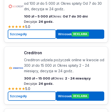
od 100 zł do 5 000 zł. Okres spłaty Od 7 do 30
dni, decyzja w 24 godz..
100 zł – 5 000 zł
Okres:
Od 7 do 30 dni
Decyzja:
24 godz.
★
★
★
★
★
5.0
Szczegóły
Wniosek
REKLAMA
Creditron
Creditron udziela pożyczek online w kwocie od
300 zł do 15 000 zł. Okres spłaty 2 - 24
miesięcy, decyzja w 24 godz..
300 zł – 15 000 zł
Okres:
2 - 24 miesięcy
Decyzja:
24 godz.
★
★
★
★
★
5.0
Szczegóły
Wniosek
REKLAMA