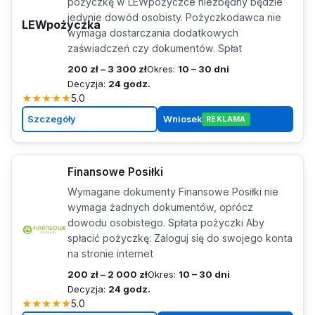
pożyczkę w LEWpożyczce niezbędny będzie
jedynie dowód osobisty. Pożyczkodawca nie
LEWpożyczka
wymaga dostarczania dodatkowych
zaświadczeń czy dokumentów. Spłat
200 zł – 3 300 zł
Okres:
10 – 30 dni
Decyzja:
24 godz.
★
★
★
★
★
5.0
Szczegóły
Wniosek
REKLAMA
Finansowe Posiłki
Wymagane dokumenty Finansowe Posiłki nie
wymaga żadnych dokumentów, oprócz
dowodu osobistego. Spłata pożyczki Aby
spłacić pożyczkę: Zaloguj się do swojego konta
na stronie internet
200 zł – 2 000 zł
Okres:
10 – 30 dni
Decyzja:
24 godz.
★
★
★
★
★
5.0