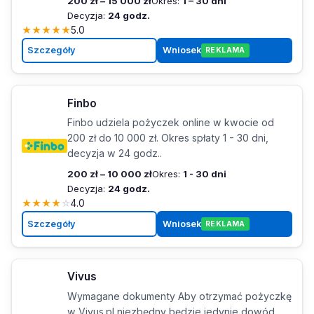
200 zł – 15 000 zł
Okres:
1 – 30 dni
Decyzja:
24 godz.
★
★
★
★
★
5.0
Szczegóły
Wniosek
REKLAMA
Finbo
Finbo udziela pożyczek online w kwocie od
200 zł do 10 000 zł. Okres spłaty 1 - 30 dni,
decyzja w 24 godz..
200 zł – 10 000 zł
Okres:
1 - 30 dni
Decyzja:
24 godz.
★
★
★
★
☆
4.0
Szczegóły
Wniosek
REKLAMA
Vivus
Wymagane dokumenty Aby otrzymać pożyczkę
w Vivus.pl niezbędny będzie jedynie dowód