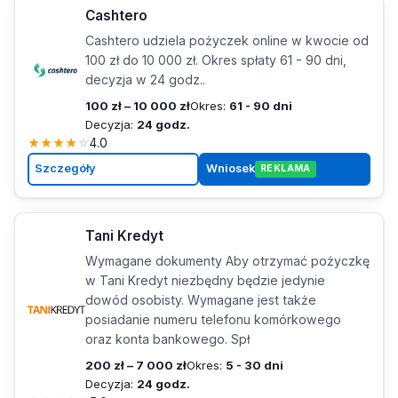
Cashtero
Cashtero udziela pożyczek online w kwocie od
100 zł do 10 000 zł. Okres spłaty 61 - 90 dni,
decyzja w 24 godz..
100 zł – 10 000 zł
Okres:
61 - 90 dni
Decyzja:
24 godz.
★
★
★
★
☆
4.0
Szczegóły
Wniosek
REKLAMA
Tani Kredyt
Wymagane dokumenty Aby otrzymać pożyczkę
w Tani Kredyt niezbędny będzie jedynie
dowód osobisty. Wymagane jest także
posiadanie numeru telefonu komórkowego
oraz konta bankowego. Spł
200 zł – 7 000 zł
Okres:
5 - 30 dni
Decyzja:
24 godz.