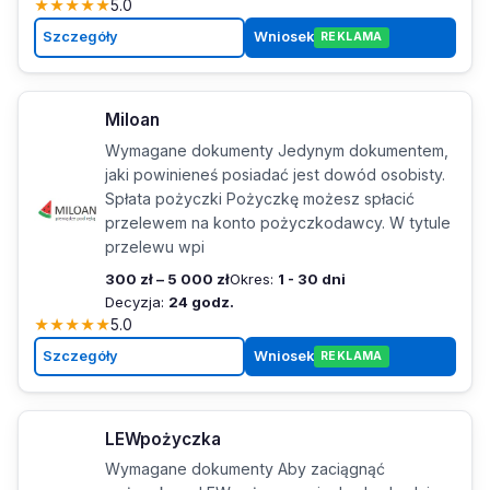
★
★
★
★
★
5.0
Szczegóły
Wniosek
REKLAMA
Miloan
Wymagane dokumenty Jedynym dokumentem,
jaki powinieneś posiadać jest dowód osobisty.
Spłata pożyczki Pożyczkę możesz spłacić
przelewem na konto pożyczkodawcy. W tytule
przelewu wpi
300 zł – 5 000 zł
Okres:
1 - 30 dni
Decyzja:
24 godz.
★
★
★
★
★
5.0
Szczegóły
Wniosek
REKLAMA
LEWpożyczka
Wymagane dokumenty Aby zaciągnąć