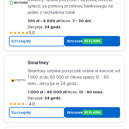
spłacić za pomocą przelewu bankowego na
jeden z rachunków bank
100 zł – 6 000 zł
Okres:
7 - 30 dni
Decyzja:
24 godz.
★
★
★
★
★
5.0
Szczegóły
Wniosek
REKLAMA
Smartney
Smartney udziela pożyczek online w kwocie od
1 000 zł do 60 000 zł. Okres spłaty 12 - 60
mies., decyzja w 24 godz..
1 000 zł – 60 000 zł
Okres:
12 - 60 mies.
Decyzja:
24 godz.
★
★
★
★
☆
4.0
Szczegóły
Wniosek
REKLAMA