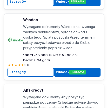
Szczegóły
Wniosek
REKLAMA
Wandoo
Wymagane dokumenty Wandoo nie wymaga
żadnych dokumentów, oprócz dowodu
osobistego. Spłata pożyczki Przed terminem
spłaty pożyczkodawca prześle do Ciebie
przypomnienie poprzez wiado
100 zł – 15 000 zł
Okres:
5 - 30 dni
Decyzja:
24 godz.
★
★
★
★
★
5.0
Szczegóły
Wniosek
REKLAMA
AlfaKredyt
Wymagane dokumenty Aby pożyczyć
pieniądze potrzebny Ci będzie jedynie dowód
osobisty. Spłata pożyczki Pożyczkę możesz