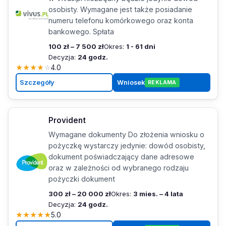
osobisty. Wymagane jest także posiadanie
numeru telefonu komórkowego oraz konta
bankowego. Spłata
100 zł – 7 500 zł
Okres:
1 - 61 dni
Decyzja:
24 godz.
★
★
★
★
☆
4.0
Szczegóły
Wniosek
REKLAMA
Provident
Wymagane dokumenty Do złożenia wniosku o
pożyczkę wystarczy jedynie: dowód osobisty,
dokument poświadczający dane adresowe
oraz w zależności od wybranego rodzaju
pożyczki dokument
300 zł – 20 000 zł
Okres:
3 mies. – 4 lata
Decyzja:
24 godz.
★
★
★
★
★
5.0