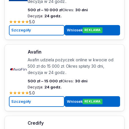
decyzja w 24 godz..
500 zł – 10 000 zł
Okres:
30 dni
Decyzja:
24 godz.
★
★
★
★
★
5.0
Szczegóły
Wniosek
REKLAMA
Avafin
Avafin udziela pożyczek online w kwocie od
500 zł do 15 000 zł. Okres spłaty 30 dni,
decyzja w 24 godz..
500 zł – 15 000 zł
Okres:
30 dni
Decyzja:
24 godz.
★
★
★
★
★
5.0
Szczegóły
Wniosek
REKLAMA
Credify