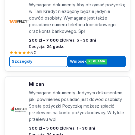
Wymagane dokumenty Aby otrzymać pożyczkę
w Tani Kredyt niezbędny będzie jedynie
dowód osobisty. Wymagane jest także
posiadanie numeru telefonu komórkowego
oraz konta bankowego. Spł
200 zł – 7 000 zł
Okres:
5 - 30 dni
Decyzja:
24 godz.
★
★
★
★
★
5.0
Szczegóły
Wniosek
REKLAMA
Miloan
Wymagane dokumenty Jedynym dokumentem,
jaki powinieneś posiadać jest dowód osobisty.
Spłata pożyczki Pożyczkę możesz spłacić
przelewem na konto pożyczkodawcy. W tytule
przelewu wpi
300 zł – 5 000 zł
Okres:
1 - 30 dni
Decyzja:
24 godz.