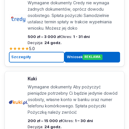
Wymagane dokumenty Credy nie wymaga
żadnych dokumentów, oprócz dowodu
osobistego. Spłata pożyczki Samodzielnie
ustalasz termin spłaty w trakcie wypełniania
wniosku. Możesz jej doko
500 zł – 3 000 zł
Okres:
1 - 31 dni
Decyzja:
24 godz.
★
★
★
★
★
5.0
Szczegóły
Wniosek
REKLAMA
Kuki
Wymagane dokumenty Aby pożyczyć
pieniądze potrzebny Ci będzie jedynie dowód
osobisty, własne konto w banku oraz numer
telefonu komórkowego. Spłata pożyczki
Pożyczkę należy zwrócić
200 zł – 15 000 zł
Okres:
1 – 30 dni
Decyzja:
24 godz.