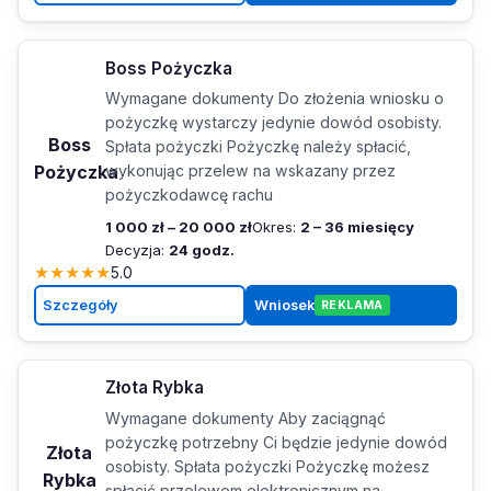
Boss Pożyczka
Wymagane dokumenty Do złożenia wniosku o
pożyczkę wystarczy jedynie dowód osobisty.
Boss
Spłata pożyczki Pożyczkę należy spłacić,
Pożyczka
wykonując przelew na wskazany przez
pożyczkodawcę rachu
1 000 zł – 20 000 zł
Okres:
2 – 36 miesięcy
Decyzja:
24 godz.
★
★
★
★
★
5.0
Szczegóły
Wniosek
REKLAMA
Złota Rybka
Wymagane dokumenty Aby zaciągnąć
pożyczkę potrzebny Ci będzie jedynie dowód
Złota
osobisty. Spłata pożyczki Pożyczkę możesz
Rybka
spłacić przelewem elektronicznym na