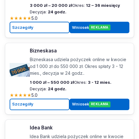
3 000 zł – 20 000 zł
Okres:
12 – 36 miesięcy
Decyzja:
24 godz.
★
★
★
★
★
5.0
Szczegóły
Wniosek
REKLAMA
Bizneskasa
Bizneskasa udziela pożyczek online w kwocie
od 1 000 zł do 550 000 zł. Okres spłaty 3 - 12
mies., decyzja w 24 godz..
1 000 zł – 550 000 zł
Okres:
3 - 12 mies.
Decyzja:
24 godz.
★
★
★
★
★
5.0
Szczegóły
Wniosek
REKLAMA
Idea Bank
Idea Bank udziela pożyczek online w kwocie