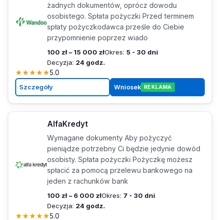
żadnych dokumentów, oprócz dowodu
osobistego. Spłata pożyczki Przed terminem
spłaty pożyczkodawca prześle do Ciebie
przypomnienie poprzez wiado
100 zł – 15 000 zł
Okres:
5 - 30 dni
Decyzja:
24 godz.
★
★
★
★
★
5.0
Szczegóły
Wniosek
REKLAMA
AlfaKredyt
Wymagane dokumenty Aby pożyczyć
pieniądze potrzebny Ci będzie jedynie dowód
osobisty. Spłata pożyczki Pożyczkę możesz
spłacić za pomocą przelewu bankowego na
jeden z rachunków bank
100 zł – 6 000 zł
Okres:
7 - 30 dni
Decyzja:
24 godz.
★
★
★
★
★
5.0