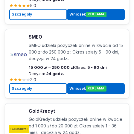
★
★
★
★
★
5.0
Szczegóły
Wniosek
REKLAMA
SMEO
SMEO udziela pożyczek online w kwocie od 15
000 zł do 250 000 zł. Okres spłaty 5 - 90 dni,
decyzja w 24 godz..
15 000 zł – 250 000 zł
Okres:
5 - 90 dni
Decyzja:
24 godz.
★
★
★
☆
☆
3.0
Szczegóły
Wniosek
REKLAMA
GoldKredyt
GoldKredyt udziela pożyczek online w kwocie
od 1 000 zł do 20 000 zł. Okres spłaty 1 - 36
mies., decyzja w 24 godz..