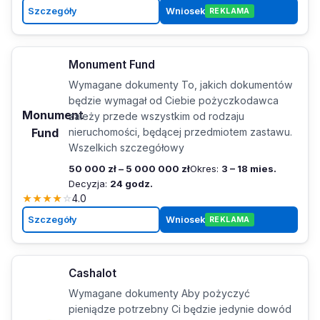
Szczegóły
Wniosek
REKLAMA
Monument Fund
Wymagane dokumenty To, jakich dokumentów
będzie wymagał od Ciebie pożyczkodawca
Monument
zależy przede wszystkim od rodzaju
Fund
nieruchomości, będącej przedmiotem zastawu.
Wszelkich szczegółowy
50 000 zł – 5 000 000 zł
Okres:
3 – 18 mies.
Decyzja:
24 godz.
★
★
★
★
☆
4.0
Szczegóły
Wniosek
REKLAMA
Cashalot
Wymagane dokumenty Aby pożyczyć
pieniądze potrzebny Ci będzie jedynie dowód