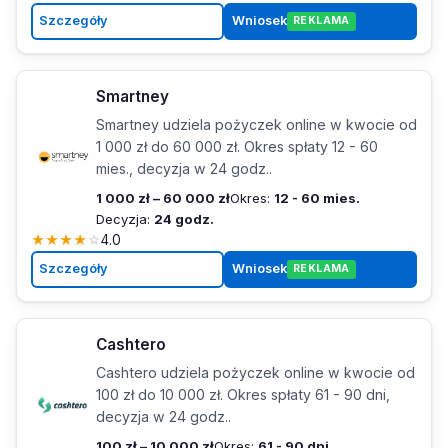
Szczegóły
Wniosek
REKLAMA
Smartney
Smartney udziela pożyczek online w kwocie od
1 000 zł do 60 000 zł. Okres spłaty 12 - 60
mies., decyzja w 24 godz..
1 000 zł – 60 000 zł
Okres:
12 - 60 mies.
Decyzja:
24 godz.
★
★
★
★
☆
4.0
Szczegóły
Wniosek
REKLAMA
Cashtero
Cashtero udziela pożyczek online w kwocie od
100 zł do 10 000 zł. Okres spłaty 61 - 90 dni,
decyzja w 24 godz..
100 zł – 10 000 zł
Okres:
61 - 90 dni