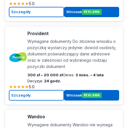
★
★
★
★
★
5.0
Szczegóły
Wniosek
REKLAMA
Provident
Wymagane dokumenty Do złożenia wniosku o
pożyczkę wystarczy jedynie: dowód osobisty,
dokument poświadczający dane adresowe
oraz w zależności od wybranego rodzaju
pożyczki dokument
300 zł – 20 000 zł
Okres:
3 mies. – 4 lata
Decyzja:
24 godz.
★
★
★
★
★
5.0
Szczegóły
Wniosek
REKLAMA
Wandoo
Wymagane dokumenty Wandoo nie wymaga