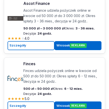
Ascot Finance
Ascot Finance udziela pożyczek online w
kwocie od 50 000 zł do 3 000 000 zł. Okres
spłaty 3 - 36 mies., decyzja w 24 godz..
50 000 zł – 3 000 000 zł
Okres:
3 - 36 mies.
Decyzja:
24 godz.
★
★
★
★
☆
4.0
Szczegóły
Wniosek
REKLAMA
Finces
Finces udziela pożyczek online w kwocie od
500 zł do 50 000 zł. Okres spłaty 6 - 12 mies.,
decyzja w 24 godz..
500 zł – 50 000 zł
Okres:
6 - 12 mies.
Decyzja:
24 godz.
★
★
★
★
★
5.0
Szczegóły
Wniosek
REKLAMA