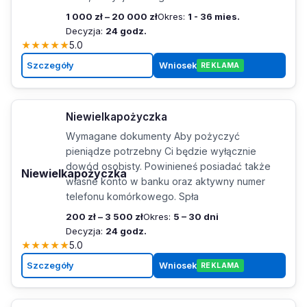
1 000 zł – 20 000 zł
Okres:
1 - 36 mies.
Decyzja:
24 godz.
★
★
★
★
★
5.0
Szczegóły
Wniosek
REKLAMA
Niewielkapożyczka
Wymagane dokumenty Aby pożyczyć
pieniądze potrzebny Ci będzie wyłącznie
dowód osobisty. Powinieneś posiadać także
Niewielkapożyczka
własne konto w banku oraz aktywny numer
telefonu komórkowego. Spła
200 zł – 3 500 zł
Okres:
5 – 30 dni
Decyzja:
24 godz.
★
★
★
★
★
5.0
Szczegóły
Wniosek
REKLAMA