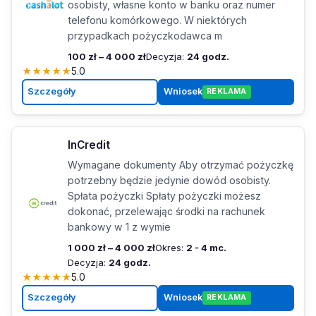
osobisty, własne konto w banku oraz numer
telefonu komórkowego. W niektórych
przypadkach pożyczkodawca m
100 zł – 4 000 zł
Decyzja:
24 godz.
★
★
★
★
★
5.0
Szczegóły
Wniosek
REKLAMA
InCredit
Wymagane dokumenty Aby otrzymać pożyczkę
potrzebny będzie jedynie dowód osobisty.
Spłata pożyczki Spłaty pożyczki możesz
dokonać, przelewając środki na rachunek
bankowy w 1 z wymie
1 000 zł – 4 000 zł
Okres:
2 - 4 mc.
Decyzja:
24 godz.
★
★
★
★
★
5.0
Szczegóły
Wniosek
REKLAMA