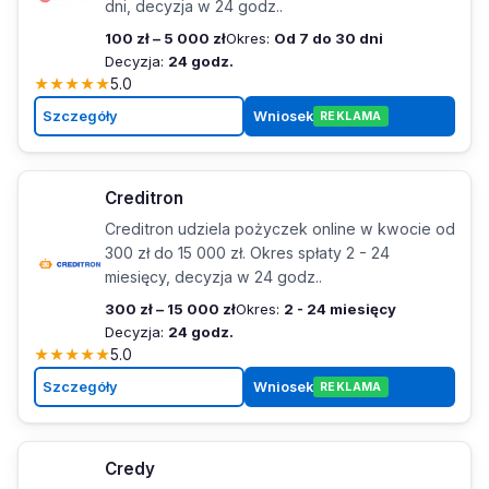
dni, decyzja w 24 godz..
100 zł – 5 000 zł
Okres:
Od 7 do 30 dni
Decyzja:
24 godz.
★
★
★
★
★
5.0
Szczegóły
Wniosek
REKLAMA
Creditron
Creditron udziela pożyczek online w kwocie od
300 zł do 15 000 zł. Okres spłaty 2 - 24
miesięcy, decyzja w 24 godz..
300 zł – 15 000 zł
Okres:
2 - 24 miesięcy
Decyzja:
24 godz.
★
★
★
★
★
5.0
Szczegóły
Wniosek
REKLAMA
Credy