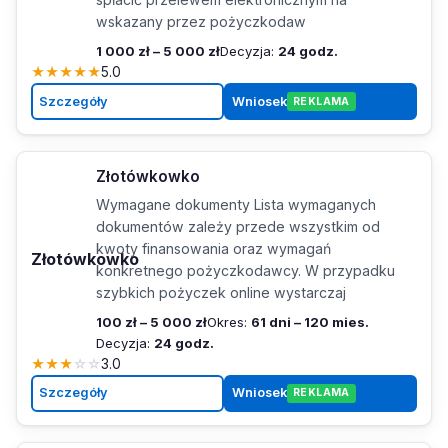
wskazany przez pożyczkodaw
1 000 zł – 5 000 zł
Decyzja:
24 godz.
★
★
★
★
★
5.0
Szczegóły
Wniosek
REKLAMA
Złotówkowko
Wymagane dokumenty Lista wymaganych
dokumentów zależy przede wszystkim od
kwoty finansowania oraz wymagań
Złotówkowko
konkretnego pożyczkodawcy. W przypadku
szybkich pożyczek online wystarczaj
100 zł – 5 000 zł
Okres:
61 dni – 120 mies.
Decyzja:
24 godz.
★
★
★
☆
☆
3.0
Szczegóły
Wniosek
REKLAMA