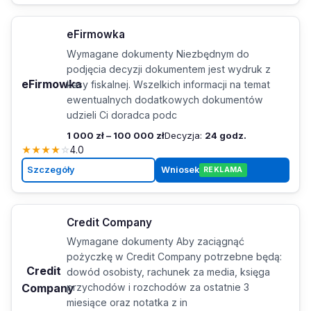
eFirmowka
Wymagane dokumenty Niezbędnym do
podjęcia decyzji dokumentem jest wydruk z
eFirmowka
kasy fiskalnej. Wszelkich informacji na temat
ewentualnych dodatkowych dokumentów
udzieli Ci doradca podc
1 000 zł – 100 000 zł
Decyzja:
24 godz.
★
★
★
★
☆
4.0
Szczegóły
Wniosek
REKLAMA
Credit Company
Wymagane dokumenty Aby zaciągnąć
pożyczkę w Credit Company potrzebne będą:
Credit
dowód osobisty, rachunek za media, księga
Company
przychodów i rozchodów za ostatnie 3
miesiące oraz notatka z in