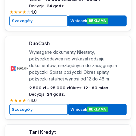
Decyzja:
24 godz.
★
★
★
★
☆
4.0
Szczegóły
Wniosek
REKLAMA
DuoCash
Wymagane dokumenty Niestety,
pożyczkodawca nie wskazał rodzaju
dokumentów, niezbędnych do zaciągnięcia
pożyczki. Spłata pożyczki Okres spłaty
pożyczki ratalnej wynosi od 12 do 48 m
2 500 zł – 25 000 zł
Okres:
12 - 60 mies.
Decyzja:
24 godz.
★
★
★
★
☆
4.0
Szczegóły
Wniosek
REKLAMA
Tani Kredyt