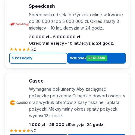
Speedcash
Speedcash udziela pożyczek online w kwocie
od 30 000 zł do 5 000 000 zł. Okres spłaty 3
miesięcy - 10 lat, decyzja w 24 godz..
30 000 zł – 5 000 000 zł
Okres:
3 miesięcy - 10 lat
Decyzja:
24 godz.
★
★
★
★
★
5.0
Szczegóły
Wniosek
REKLAMA
Caseo
Wymagane dokumenty Aby zaciągnąć
pożyczkę potrzebny Ci będzie dowód osobisty
oraz wydruk obrotów z kasy fiskalnej. Spłata
pożyczki Maksymalny okres spłaty pożyczki
wynosi 12 miesię
1 000 zł – 25 000 zł
Decyzja:
24 godz.
★
★
★
★
★
5.0