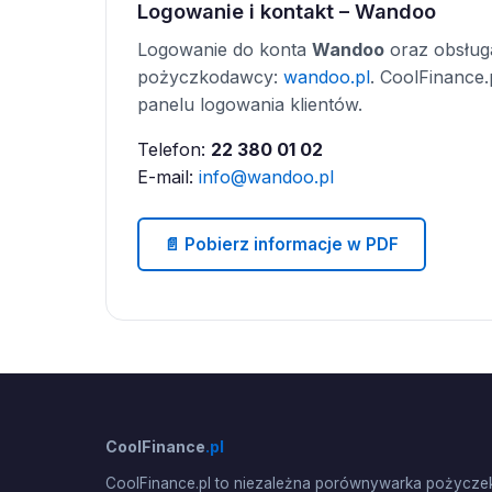
Logowanie i kontakt – Wandoo
Logowanie do konta
Wandoo
oraz obsługa
pożyczkodawcy:
wandoo.pl
. CoolFinance.
panelu logowania klientów.
Telefon:
22 380 01 02
E-mail:
info@wandoo.pl
📄 Pobierz informacje w PDF
CoolFinance
.pl
CoolFinance.pl to niezależna porównywarka pożyczek