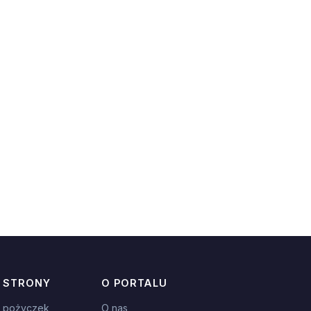
 STRONY
O PORTALU
 pożyczek
O nas