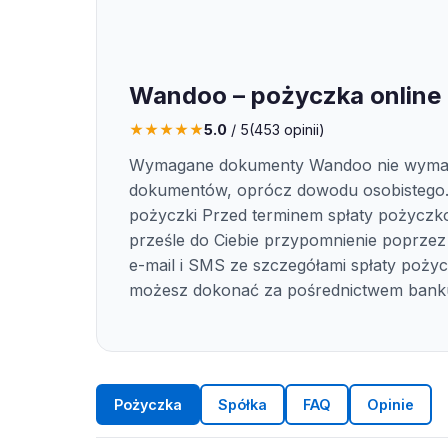
Wandoo – pożyczka online
★
★
★
★
★
5.0
/ 5
(
453
opinii)
Wymagane dokumenty Wandoo nie wyma
dokumentów, oprócz dowodu osobistego.
pożyczki Przed terminem spłaty pożycz
prześle do Ciebie przypomnienie poprze
e-mail i SMS ze szczegółami spłaty pożyc
możesz dokonać za pośrednictwem banku
Pożyczka
Spółka
FAQ
Opinie