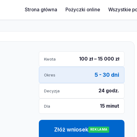
Strona główna
Pożyczki online
Wszystkie p
100 zł – 15 000 zł
Kwota
5 - 30 dni
Okres
24 godz.
Decyzja
15 minut
Dla
Złóż wniosek
REKLAMA