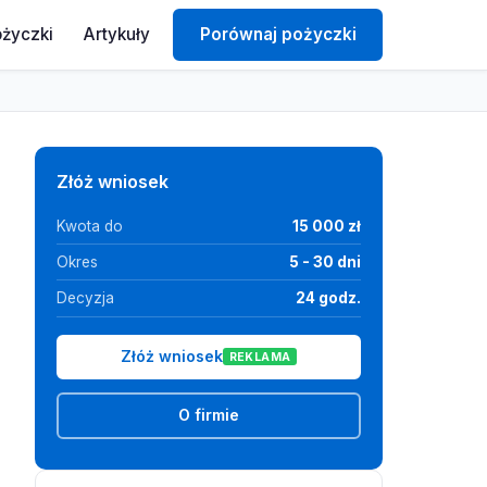
ożyczki
Artykuły
Porównaj pożyczki
Złóż wniosek
Kwota do
15 000 zł
Okres
5 - 30 dni
Decyzja
24 godz.
Złóż wniosek
REKLAMA
O firmie