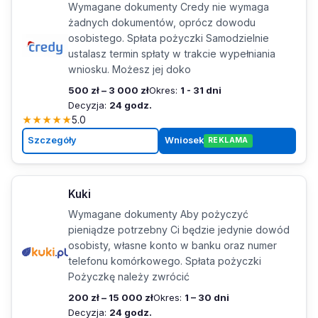
Wymagane dokumenty Credy nie wymaga
żadnych dokumentów, oprócz dowodu
osobistego. Spłata pożyczki Samodzielnie
ustalasz termin spłaty w trakcie wypełniania
wniosku. Możesz jej doko
500 zł – 3 000 zł
Okres:
1 - 31 dni
Decyzja:
24 godz.
★
★
★
★
★
5.0
Szczegóły
Wniosek
REKLAMA
Kuki
Wymagane dokumenty Aby pożyczyć
pieniądze potrzebny Ci będzie jedynie dowód
osobisty, własne konto w banku oraz numer
telefonu komórkowego. Spłata pożyczki
Pożyczkę należy zwrócić
200 zł – 15 000 zł
Okres:
1 – 30 dni
Decyzja:
24 godz.