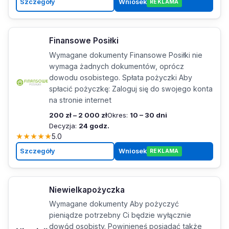
Szczegóły
Wniosek
REKLAMA
Finansowe Posiłki
Wymagane dokumenty Finansowe Posiłki nie
wymaga żadnych dokumentów, oprócz
dowodu osobistego. Spłata pożyczki Aby
spłacić pożyczkę: Zaloguj się do swojego konta
na stronie internet
200 zł – 2 000 zł
Okres:
10 – 30 dni
Decyzja:
24 godz.
★
★
★
★
★
5.0
Szczegóły
Wniosek
REKLAMA
Niewielkapożyczka
Wymagane dokumenty Aby pożyczyć
pieniądze potrzebny Ci będzie wyłącznie
dowód osobisty. Powinieneś posiadać także