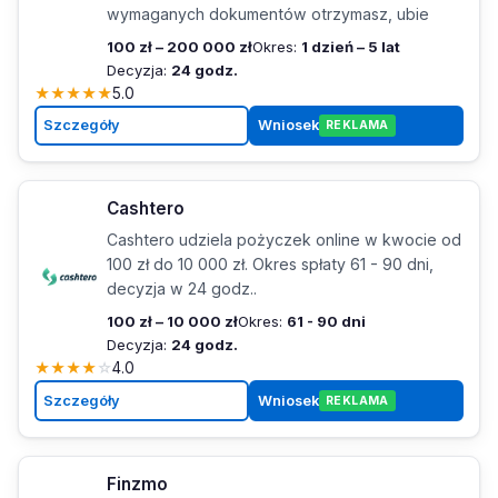
wymaganych dokumentów otrzymasz, ubie
100 zł – 200 000 zł
Okres:
1 dzień – 5 lat
Decyzja:
24 godz.
★
★
★
★
★
5.0
Szczegóły
Wniosek
REKLAMA
Cashtero
Cashtero udziela pożyczek online w kwocie od
100 zł do 10 000 zł. Okres spłaty 61 - 90 dni,
decyzja w 24 godz..
100 zł – 10 000 zł
Okres:
61 - 90 dni
Decyzja:
24 godz.
★
★
★
★
☆
4.0
Szczegóły
Wniosek
REKLAMA
Finzmo