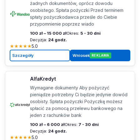
żadnych dokumentów, oprócz dowodu
osobistego. Spłata pożyczki Przed terminem
spłaty pożyczkodawca prześle do Ciebie
przypomnienie poprzez wiado
100 zł – 15 000 zł
Okres:
5 - 30 dni
Decyzja:
24 godz.
★
★
★
★
★
5.0
Szczegóły
Wniosek
REKLAMA
AlfaKredyt
Wymagane dokumenty Aby pożyczyć
pieniądze potrzebny Ci będzie jedynie dowód
osobisty. Spłata pożyczki Pożyczkę możesz
spłacić za pomocą przelewu bankowego na
jeden z rachunków bank
100 zł – 6 000 zł
Okres:
7 - 30 dni
Decyzja:
24 godz.
★
★
★
★
★
5.0