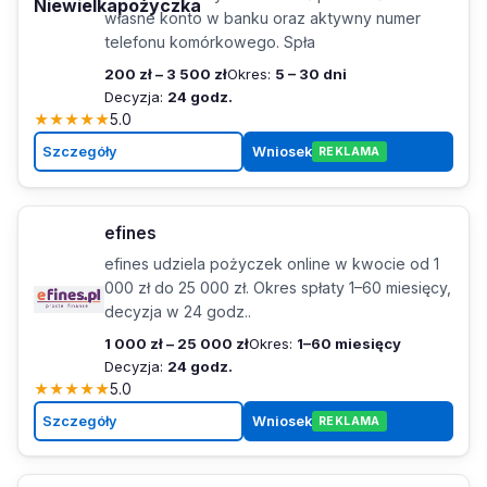
Niewielkapożyczka
własne konto w banku oraz aktywny numer
telefonu komórkowego. Spła
200 zł – 3 500 zł
Okres:
5 – 30 dni
Decyzja:
24 godz.
★
★
★
★
★
5.0
Szczegóły
Wniosek
REKLAMA
efines
efines udziela pożyczek online w kwocie od 1
000 zł do 25 000 zł. Okres spłaty 1–60 miesięcy,
decyzja w 24 godz..
1 000 zł – 25 000 zł
Okres:
1–60 miesięcy
Decyzja:
24 godz.
★
★
★
★
★
5.0
Szczegóły
Wniosek
REKLAMA