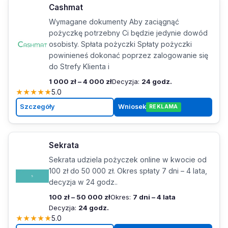
Cashmat
Wymagane dokumenty Aby zaciągnąć
pożyczkę potrzebny Ci będzie jedynie dowód
osobisty. Spłata pożyczki Spłaty pożyczki
powinieneś dokonać poprzez zalogowanie się
do Strefy Klienta i
1 000 zł – 4 000 zł
Decyzja:
24 godz.
★
★
★
★
★
5.0
Szczegóły
Wniosek
REKLAMA
Sekrata
Sekrata udziela pożyczek online w kwocie od
100 zł do 50 000 zł. Okres spłaty 7 dni – 4 lata,
decyzja w 24 godz..
100 zł – 50 000 zł
Okres:
7 dni – 4 lata
Decyzja:
24 godz.
★
★
★
★
★
5.0