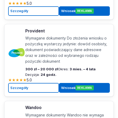
★
★
★
★
★
5.0
Szczegóły
Wniosek
REKLAMA
Provident
Wymagane dokumenty Do złożenia wniosku o
pożyczkę wystarczy jedynie: dowód osobisty,
dokument poświadczający dane adresowe
oraz w zależności od wybranego rodzaju
pożyczki dokument
300 zł – 20 000 zł
Okres:
3 mies. – 4 lata
Decyzja:
24 godz.
★
★
★
★
★
5.0
Szczegóły
Wniosek
REKLAMA
Wandoo
Wymagane dokumenty Wandoo nie wymaga