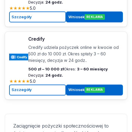
Decyzja:
24 godz.
★
★
★
★
★
5.0
Szczegóły
Wniosek
REKLAMA
Credify
Credify udziela pożyczek online w kwocie od
500 zł do 10 000 zł. Okres spłaty 3 – 60
miesięcy, decyzja w 24 godz..
500 zł – 10 000 zł
Okres:
3 – 60 miesięcy
Decyzja:
24 godz.
★
★
★
★
★
5.0
Szczegóły
Wniosek
REKLAMA
Zaciągnięcie pożyczki społecznościowej to