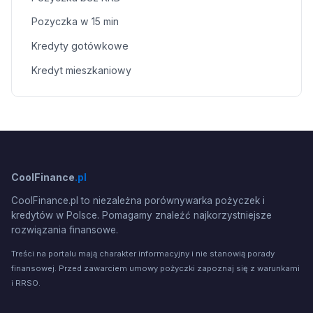
Pozyczka w 15 min
Kredyty gotówkowe
Kredyt mieszkaniowy
CoolFinance
.pl
CoolFinance.pl to niezależna porównywarka pożyczek i
kredytów w Polsce. Pomagamy znaleźć najkorzystniejsze
rozwiązania finansowe.
Treści na portalu mają charakter informacyjny i nie stanowią porady
finansowej. Przed zawarciem umowy pożyczki zapoznaj się z warunkami
i RRSO.