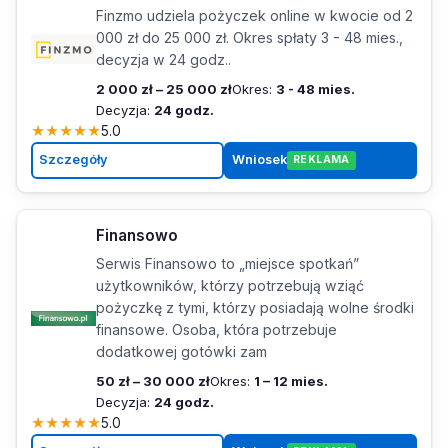
Finzmo udziela pożyczek online w kwocie od 2
000 zł do 25 000 zł. Okres spłaty 3 - 48 mies.,
decyzja w 24 godz..
2 000 zł – 25 000 zł
Okres:
3 - 48 mies.
Decyzja:
24 godz.
★
★
★
★
★
5.0
Szczegóły
Wniosek
REKLAMA
Finansowo
Serwis Finansowo to „miejsce spotkań”
użytkowników, którzy potrzebują wziąć
pożyczkę z tymi, którzy posiadają wolne środki
finansowe. Osoba, która potrzebuje
dodatkowej gotówki zam
50 zł – 30 000 zł
Okres:
1 – 12 mies.
Decyzja:
24 godz.
★
★
★
★
★
5.0