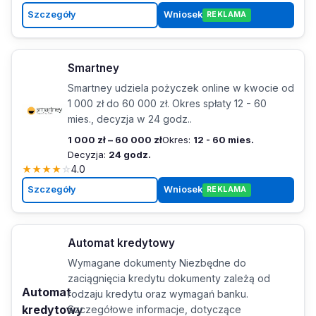
Szczegóły
Wniosek
REKLAMA
Smartney
Smartney udziela pożyczek online w kwocie od
1 000 zł do 60 000 zł. Okres spłaty 12 - 60
mies., decyzja w 24 godz..
1 000 zł – 60 000 zł
Okres:
12 - 60 mies.
Decyzja:
24 godz.
★
★
★
★
☆
4.0
Szczegóły
Wniosek
REKLAMA
Automat kredytowy
Wymagane dokumenty Niezbędne do
zaciągnięcia kredytu dokumenty zależą od
Automat
rodzaju kredytu oraz wymagań banku.
kredytowy
Szczegółowe informacje, dotyczące