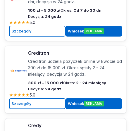
dni, decyzja w 24 godz..
100 zł – 5 000 zł
Okres:
Od 7 do 30 dni
Decyzja:
24 godz.
★
★
★
★
★
5.0
Szczegóły
Wniosek
REKLAMA
Creditron
Creditron udziela pożyczek online w kwocie od
300 zł do 15 000 zł. Okres spłaty 2 - 24
miesięcy, decyzja w 24 godz..
300 zł – 15 000 zł
Okres:
2 - 24 miesięcy
Decyzja:
24 godz.
★
★
★
★
★
5.0
Szczegóły
Wniosek
REKLAMA
Credy