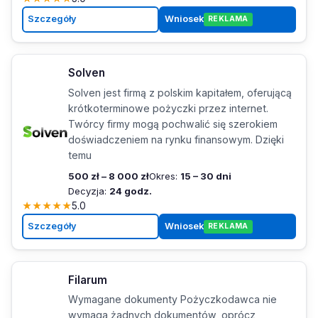
Szczegóły
Wniosek
REKLAMA
Solven
Solven jest firmą z polskim kapitałem, oferującą
krótkoterminowe pożyczki przez internet.
Twórcy firmy mogą pochwalić się szerokiem
doświadczeniem na rynku finansowym. Dzięki
temu
500 zł – 8 000 zł
Okres:
15 – 30 dni
Decyzja:
24 godz.
★
★
★
★
★
5.0
Szczegóły
Wniosek
REKLAMA
Filarum
Wymagane dokumenty Pożyczkodawca nie
wymaga żadnych dokumentów, oprócz