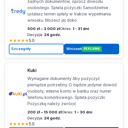
żadnych dokumentów, oprócz dowodu
osobistego. Spłata pożyczki Samodzielnie
ustalasz termin spłaty w trakcie wypełniania
wniosku. Możesz jej doko
500 zł – 3 000 zł
Okres:
1 - 31 dni
Decyzja:
24 godz.
★
★
★
★
★
5.0
Szczegóły
Wniosek
REKLAMA
Kuki
Wymagane dokumenty Aby pożyczyć
pieniądze potrzebny Ci będzie jedynie dowód
osobisty, własne konto w banku oraz numer
telefonu komórkowego. Spłata pożyczki
Pożyczkę należy zwrócić
200 zł – 15 000 zł
Okres:
1 – 30 dni
Decyzja:
24 godz.
★
★
★
★
★
5.0