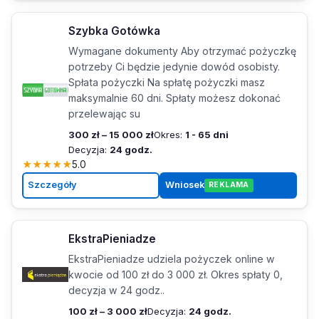
Szybka Gotówka
Wymagane dokumenty Aby otrzymać pożyczkę
potrzeby Ci będzie jedynie dowód osobisty.
Spłata pożyczki Na spłatę pożyczki masz
maksymalnie 60 dni. Spłaty możesz dokonać
przelewając su
300 zł – 15 000 zł
Okres:
1 - 65 dni
Decyzja:
24 godz.
★
★
★
★
★
5.0
Szczegóły
Wniosek
REKLAMA
EkstraPieniadze
EkstraPieniadze udziela pożyczek online w
kwocie od 100 zł do 3 000 zł. Okres spłaty 0,
decyzja w 24 godz..
100 zł – 3 000 zł
Decyzja:
24 godz.