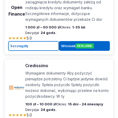
zaciągnięcia kredytu dokumenty zależą od
Open
rodzaju kredytu oraz wymagań banku.
Finance
Szczegółowe informacje, dotyczące
wymaganych dokumentów przekaże Ci dor
1 000 zł – 50 000 zł
Okres:
1-35 lat
Decyzja:
24 godz.
★
★
★
★
★
5.0
Szczegóły
Wniosek
REKLAMA
Credissimo
Wymagane dokumenty Aby pożyczyć
pieniądze potrzebny Ci będzie jedynie dowód
osobisty. Spłata pożyczki Spłaty pożyczki
możesz dokonać, wykonując przelew na konto
pożyczkodawcy. W ty
100 zł – 10 000 zł
Okres:
15 dni - 24 miesięcy
Decyzja:
24 godz.
★
★
★
★
★
5.0