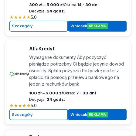
300 zł – 5 000 zł
Okres:
14 - 30 dni
Decyzja:
24 godz.
★
★
★
★
★
5.0
Szczegóły
Wniosek
REKLAMA
AlfaKredyt
Wymagane dokumenty Aby pożyczyć
pieniądze potrzebny Ci będzie jedynie dowód
osobisty. Spłata pożyczki Pożyczkę możesz
spłacić za pomocą przelewu bankowego na
jeden z rachunków bank
100 zł – 6 000 zł
Okres:
7 - 30 dni
Decyzja:
24 godz.
★
★
★
★
★
5.0
Szczegóły
Wniosek
REKLAMA