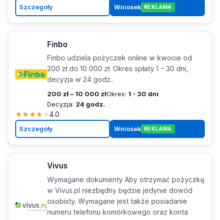
Szczegóły
Wniosek
REKLAMA
Finbo
Finbo udziela pożyczek online w kwocie od
200 zł do 10 000 zł. Okres spłaty 1 - 30 dni,
decyzja w 24 godz..
200 zł – 10 000 zł
Okres:
1 - 30 dni
Decyzja:
24 godz.
★
★
★
★
☆
4.0
Szczegóły
Wniosek
REKLAMA
Vivus
Wymagane dokumenty Aby otrzymać pożyczkę
w Vivus.pl niezbędny będzie jedynie dowód
osobisty. Wymagane jest także posiadanie
numeru telefonu komórkowego oraz konta