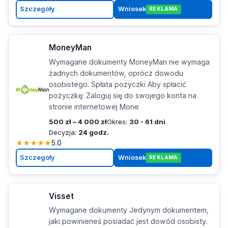
Szczegóły
Wniosek
REKLAMA
MoneyMan
Wymagane dokumenty MoneyMan nie wymaga
żadnych dokumentów, oprócz dowodu
osobistego. Spłata pożyczki Aby spłacić
pożyczkę: Zaloguj się do swojego konta na
stronie internetowej Mone
500 zł – 4 000 zł
Okres:
30 - 61 dni
Decyzja:
24 godz.
★
★
★
★
★
5.0
Szczegóły
Wniosek
REKLAMA
Visset
Wymagane dokumenty Jedynym dokumentem,
jaki powinieneś posiadać jest dowód osobisty.