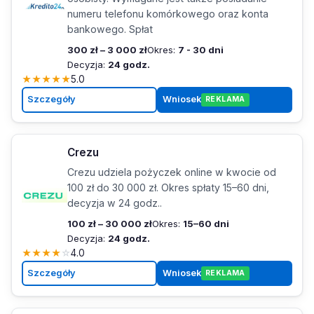
numeru telefonu komórkowego oraz konta
bankowego. Spłat
300 zł – 3 000 zł
Okres:
7 - 30 dni
Decyzja:
24 godz.
★
★
★
★
★
5.0
Szczegóły
Wniosek
REKLAMA
Crezu
Crezu udziela pożyczek online w kwocie od
100 zł do 30 000 zł. Okres spłaty 15–60 dni,
decyzja w 24 godz..
100 zł – 30 000 zł
Okres:
15–60 dni
Decyzja:
24 godz.
★
★
★
★
☆
4.0
Szczegóły
Wniosek
REKLAMA