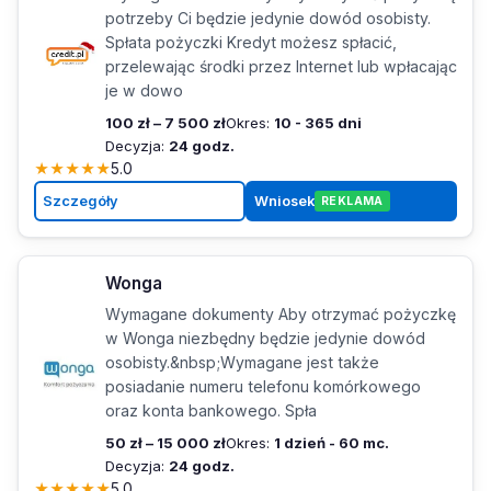
potrzeby Ci będzie jedynie dowód osobisty.
Spłata pożyczki Kredyt możesz spłacić,
przelewając środki przez Internet lub wpłacając
je w dowo
100 zł – 7 500 zł
Okres:
10 - 365 dni
Decyzja:
24 godz.
★
★
★
★
★
5.0
Szczegóły
Wniosek
REKLAMA
Wonga
Wymagane dokumenty Aby otrzymać pożyczkę
w Wonga niezbędny będzie jedynie dowód
osobisty.&nbsp;Wymagane jest także
posiadanie numeru telefonu komórkowego
oraz konta bankowego. Spła
50 zł – 15 000 zł
Okres:
1 dzień - 60 mc.
Decyzja:
24 godz.
★
★
★
★
★
5.0