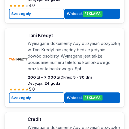
★
★
★
★
☆
4.0
Szczegóły
Wniosek
REKLAMA
Tani Kredyt
Wymagane dokumenty Aby otrzymać pożyczkę
w Tani Kredyt niezbędny będzie jedynie
dowód osobisty. Wymagane jest także
posiadanie numeru telefonu komórkowego
oraz konta bankowego. Spł
200 zł – 7 000 zł
Okres:
5 - 30 dni
Decyzja:
24 godz.
★
★
★
★
★
5.0
Szczegóły
Wniosek
REKLAMA
Credit
Wymagane dokumenty Aby otrzymać pożyczkę