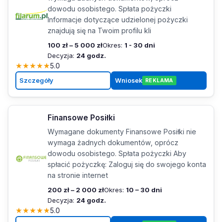
dowodu osobistego. Spłata pożyczki
Informacje dotyczące udzielonej pożyczki
znajdują się na Twoim profilu kli
100 zł – 5 000 zł
Okres:
1 - 30 dni
Decyzja:
24 godz.
★
★
★
★
★
5.0
Szczegóły
Wniosek
REKLAMA
Finansowe Posiłki
Wymagane dokumenty Finansowe Posiłki nie
wymaga żadnych dokumentów, oprócz
dowodu osobistego. Spłata pożyczki Aby
spłacić pożyczkę: Zaloguj się do swojego konta
na stronie internet
200 zł – 2 000 zł
Okres:
10 – 30 dni
Decyzja:
24 godz.
★
★
★
★
★
5.0