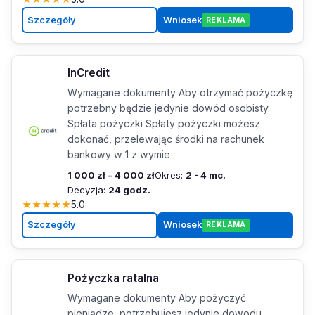
Szczegóły
Wniosek
REKLAMA
InCredit
Wymagane dokumenty Aby otrzymać pożyczkę
potrzebny będzie jedynie dowód osobisty.
Spłata pożyczki Spłaty pożyczki możesz
dokonać, przelewając środki na rachunek
bankowy w 1 z wymie
1 000 zł – 4 000 zł
Okres:
2 - 4 mc.
Decyzja:
24 godz.
★
★
★
★
★
5.0
Szczegóły
Wniosek
REKLAMA
Pożyczka ratalna
Wymagane dokumenty Aby pożyczyć
pieniądze, potrzebujesz jedynie dowodu