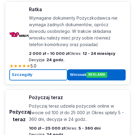
Ratka
Wymagane dokumenty Pożyczkodawca nie
wymaga żadnych dokumentów, oprócz
dowodu osobistego. W trakcie składania
wniosku należy mieć przy sobie również
telefon komórkowy oraz posiadać
2 000 zł – 10 000 zł
Okres:
12 - 24 miesięcy
Decyzja:
24 godz.
★
★
★
★
★
5.0
Szczegóły
Wniosek
REKLAMA
Pożyczaj teraz
Pożyczaj teraz udziela pożyczek online w
Pożyczaj
kwocie od 100 zł do 25 000 zł. Okres spłaty 5 -
teraz
360 dni, decyzja w 24 godz..
100 zł – 25 000 zł
Okres:
5 - 360 dni
Decyzja:
24 godz.