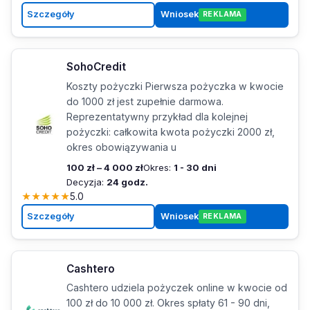
Szczegóły
Wniosek
REKLAMA
SohoCredit
Koszty pożyczki Pierwsza pożyczka w kwocie
do 1000 zł jest zupełnie darmowa.
Reprezentatywny przykład dla kolejnej
pożyczki: całkowita kwota pożyczki 2000 zł,
okres obowiązywania u
100 zł – 4 000 zł
Okres:
1 - 30 dni
Decyzja:
24 godz.
★
★
★
★
★
5.0
Szczegóły
Wniosek
REKLAMA
Cashtero
Cashtero udziela pożyczek online w kwocie od
100 zł do 10 000 zł. Okres spłaty 61 - 90 dni,