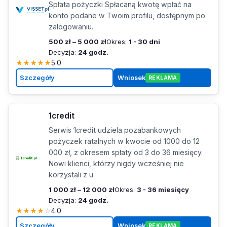
Spłata pożyczki Spłacaną kwotę wpłać na
konto podane w Twoim profilu, dostępnym po
zalogowaniu.
500 zł – 5 000 zł
Okres:
1 - 30 dni
Decyzja:
24 godz.
★
★
★
★
★
5.0
Szczegóły
Wniosek
REKLAMA
1credit
Serwis 1credit udziela pozabankowych
pożyczek ratalnych w kwocie od 1000 do 12
000 zł, z okresem spłaty od 3 do 36 miesięcy.
Nowi klienci, którzy nigdy wcześniej nie
korzystali z u
1 000 zł – 12 000 zł
Okres:
3 - 36 miesięcy
Decyzja:
24 godz.
★
★
★
★
☆
4.0
Szczegóły
Wniosek
REKLAMA