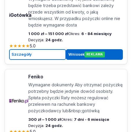
będzie trzeba przedstawić bankowi zależy
przede wszystkim od kwoty, o jaką
iGotówka
wnioskujesz. W przypadku pożyczki online nie
będzie wymagane dosta
1 000 zł – 151 000 zł
Okres:
6 - 84 miesięcy
Decyzja:
24 godz.
★
★
★
★
★
5.0
Szczegóły
Wniosek
REKLAMA
Feniko
Wymagane dokumenty Aby otrzymać pożyczkę
potrzebny będzie jedynie dowód osobisty.
Spłata pożyczki Raty możesz regulować
przelewem na rachunek bankowy
pożyczkodawcy lub&nbsp;gotówką
300 zł – 1 000 zł
Okres:
7 dni - 6 miesiące
Decyzja:
24 godz.
★
★
★
★
★
5.0