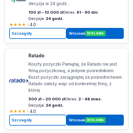
decyzja w 24 godz..
100 zł – 10 000 zł
Okres:
61 - 90 dni
Decyzja:
24 godz.
★
★
★
★
☆
4.0
Szczegóły
Wniosek
REKLAMA
Ratado
Koszty pożyczki Pamiętaj, że Ratado nie jest
firmą pożyczkową, a jedynie pośrednikiem.
Koszt pożyczki zaciągniętej za pośrednictwem
Ratado zależy więc od konkretnej firmy, z
której
500 zł – 20 000 zł
Okres:
2 - 48 mies.
Decyzja:
24 godz.
★
★
★
★
☆
4.0
Szczegóły
Wniosek
REKLAMA