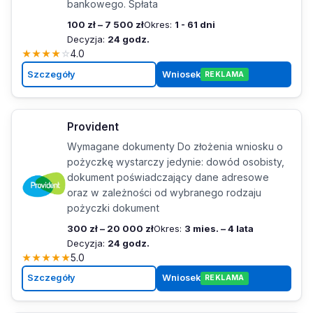
bankowego. Spłata
100 zł – 7 500 zł
Okres:
1 - 61 dni
Decyzja:
24 godz.
★
★
★
★
☆
4.0
Szczegóły
Wniosek
REKLAMA
Provident
Wymagane dokumenty Do złożenia wniosku o
pożyczkę wystarczy jedynie: dowód osobisty,
dokument poświadczający dane adresowe
oraz w zależności od wybranego rodzaju
pożyczki dokument
300 zł – 20 000 zł
Okres:
3 mies. – 4 lata
Decyzja:
24 godz.
★
★
★
★
★
5.0
Szczegóły
Wniosek
REKLAMA