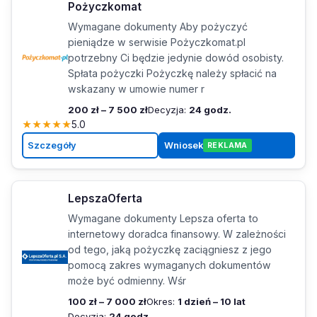
Pożyczkomat
Wymagane dokumenty Aby pożyczyć
pieniądze w serwisie Pożyczkomat.pl
potrzebny Ci będzie jedynie dowód osobisty.
Spłata pożyczki Pożyczkę należy spłacić na
wskazany w umowie numer r
200 zł – 7 500 zł
Decyzja:
24 godz.
★
★
★
★
★
5.0
Szczegóły
Wniosek
REKLAMA
LepszaOferta
Wymagane dokumenty Lepsza oferta to
internetowy doradca finansowy. W zależności
od tego, jaką pożyczkę zaciągniesz z jego
pomocą zakres wymaganych dokumentów
może być odmienny. Wśr
100 zł – 7 000 zł
Okres:
1 dzień – 10 lat
Decyzja:
24 godz.