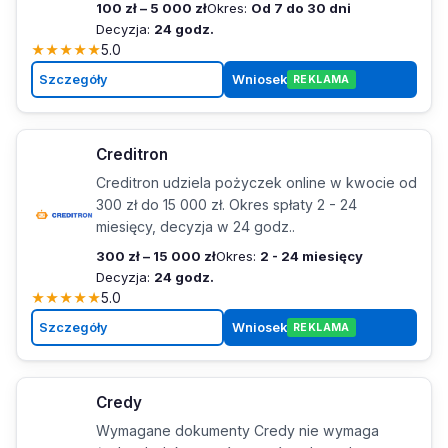
100 zł – 5 000 zł
Okres:
Od 7 do 30 dni
Decyzja:
24 godz.
★
★
★
★
★
5.0
Szczegóły
Wniosek
REKLAMA
Creditron
Creditron udziela pożyczek online w kwocie od
300 zł do 15 000 zł. Okres spłaty 2 - 24
miesięcy, decyzja w 24 godz..
300 zł – 15 000 zł
Okres:
2 - 24 miesięcy
Decyzja:
24 godz.
★
★
★
★
★
5.0
Szczegóły
Wniosek
REKLAMA
Credy
Wymagane dokumenty Credy nie wymaga