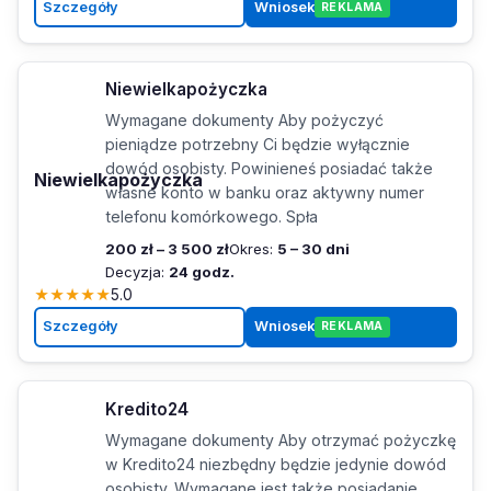
Szczegóły
Wniosek
REKLAMA
Niewielkapożyczka
Wymagane dokumenty Aby pożyczyć
pieniądze potrzebny Ci będzie wyłącznie
dowód osobisty. Powinieneś posiadać także
Niewielkapożyczka
własne konto w banku oraz aktywny numer
telefonu komórkowego. Spła
200 zł – 3 500 zł
Okres:
5 – 30 dni
Decyzja:
24 godz.
★
★
★
★
★
5.0
Szczegóły
Wniosek
REKLAMA
Kredito24
Wymagane dokumenty Aby otrzymać pożyczkę
w Kredito24 niezbędny będzie jedynie dowód
osobisty. Wymagane jest także posiadanie