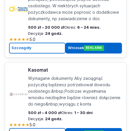
osobistego. W niektórych sytuacjach
pożyczkodawca może poprosić o dodatkowe
dokumenty, np zaświadczenie o doc
500 zł – 20 000 zł
Okres:
6 – 24 mies.
Decyzja:
24 godz.
★
★
★
★
★
5.0
Szczegóły
Wniosek
REKLAMA
Kasomat
Wymagane dokumenty Aby zaciągnąć
pożyczkę będziesz potrzebował dowodu
osobistego.&nbsp;Podczas wypełniania
wniosku niezbędne będzie również dołączenie
do niego&nbsp;wyciągu z konta
500 zł – 4 000 zł
Okres:
1 – 30 dni
Decyzja:
24 godz.
★
★
★
★
★
5.0