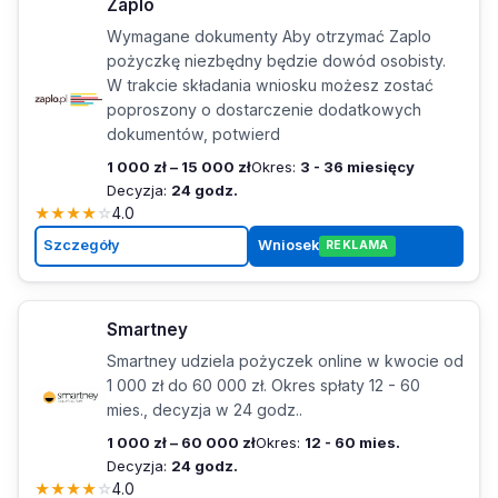
Zaplo
Wymagane dokumenty Aby otrzymać Zaplo
pożyczkę niezbędny będzie dowód osobisty.
W trakcie składania wniosku możesz zostać
poproszony o dostarczenie dodatkowych
dokumentów, potwierd
1 000 zł – 15 000 zł
Okres:
3 - 36 miesięcy
Decyzja:
24 godz.
★
★
★
★
☆
4.0
Szczegóły
Wniosek
REKLAMA
Smartney
Smartney udziela pożyczek online w kwocie od
1 000 zł do 60 000 zł. Okres spłaty 12 - 60
mies., decyzja w 24 godz..
1 000 zł – 60 000 zł
Okres:
12 - 60 mies.
Decyzja:
24 godz.
★
★
★
★
☆
4.0