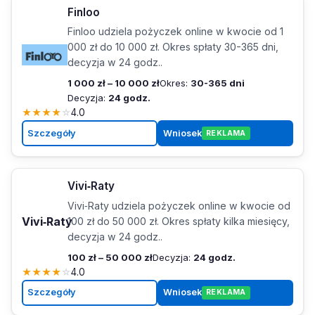
Finloo
Finloo udziela pożyczek online w kwocie od 1
000 zł do 10 000 zł. Okres spłaty 30-365 dni,
decyzja w 24 godz..
1 000 zł – 10 000 zł
Okres:
30-365 dni
Decyzja:
24 godz.
★
★
★
★
☆
4.0
Szczegóły
Wniosek
REKLAMA
Vivi‑Raty
Vivi‑Raty udziela pożyczek online w kwocie od
Vivi‑Raty
100 zł do 50 000 zł. Okres spłaty kilka miesięcy,
decyzja w 24 godz..
100 zł – 50 000 zł
Decyzja:
24 godz.
★
★
★
★
☆
4.0
Szczegóły
Wniosek
REKLAMA