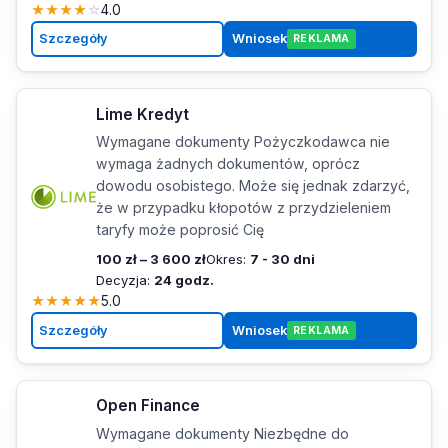
★
★
★
★
☆
4.0
Szczegóły
Wniosek
REKLAMA
Lime Kredyt
Wymagane dokumenty Pożyczkodawca nie
wymaga żadnych dokumentów, oprócz
dowodu osobistego. Może się jednak zdarzyć,
że w przypadku kłopotów z przydzieleniem
taryfy może poprosić Cię
100 zł – 3 600 zł
Okres:
7 - 30 dni
Decyzja:
24 godz.
★
★
★
★
★
5.0
Szczegóły
Wniosek
REKLAMA
Open Finance
Wymagane dokumenty Niezbędne do