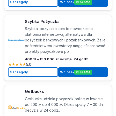
Szczegóły
Wniosek
REKLAMA
Szybka Pożyczka
Szybka-pozyczka.com to nowoczesna
platforma internetowa, alternatywa dla
pożyczek bankowych i pozabankowych. Za jej
pośrednictwem inwestorzy mogą sfinansować
projekty pożyczkowe po
400 zł – 150 000 zł
Decyzja:
24 godz.
★
★
★
★
★
5.0
Szczegóły
Wniosek
REKLAMA
Getbucks
Getbucks udziela pożyczek online w kwocie
od 200 zł do 4 000 zł. Okres spłaty 7 – 30 dni,
decyzja w 24 godz..