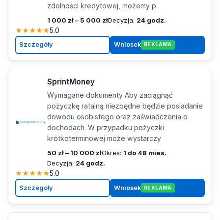
zdolności kredytowej, możemy p
1 000 zł – 5 000 zł
Decyzja:
24 godz.
★
★
★
★
★
5.0
Szczegóły
Wniosek
REKLAMA
SprintMoney
Wymagane dokumenty Aby zaciągnąć
pożyczkę ratalną niezbędne będzie posiadanie
dowodu osobistego oraz zaświadczenia o
dochodach. W przypadku pożyczki
krótkoterminowej może wystarczy
50 zł – 10 000 zł
Okres:
1 do 48 mies.
Decyzja:
24 godz.
★
★
★
★
★
5.0
Szczegóły
Wniosek
REKLAMA