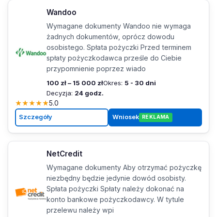
Wandoo
Wymagane dokumenty Wandoo nie wymaga
żadnych dokumentów, oprócz dowodu
osobistego. Spłata pożyczki Przed terminem
spłaty pożyczkodawca prześle do Ciebie
przypomnienie poprzez wiado
100 zł – 15 000 zł
Okres:
5 - 30 dni
Decyzja:
24 godz.
★
★
★
★
★
5.0
Szczegóły
Wniosek
REKLAMA
NetCredit
Wymagane dokumenty Aby otrzymać pożyczkę
niezbędny będzie jedynie dowód osobisty.
Spłata pożyczki Spłaty należy dokonać na
konto bankowe pożyczkodawcy. W tytule
przelewu należy wpi