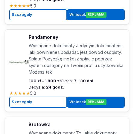
★
★
★
★
★
5.0
Szczegóły
Wniosek
REKLAMA
Pandamoney
Wymagane dokumenty Jedynym dokumentem,
jaki powinieneś posiadać jest dowód osobisty.
Spłata Pożyczkę możesz spłacić poprzez
system dostępny na Twoim profilu użytkownika.
Możesz tak
100 zł – 1 800 zł
Okres:
7 - 30 dni
Decyzja:
24 godz.
★
★
★
★
★
5.0
Szczegóły
Wniosek
REKLAMA
iGotówka
Wymagane dokumenty To, jakie dokumenty