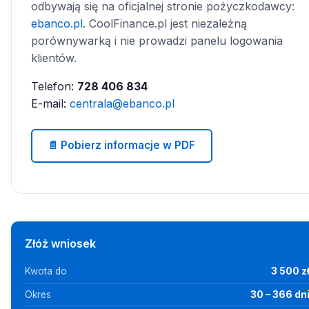
odbywają się na oficjalnej stronie pożyczkodawcy:
ebanco.pl
. CoolFinance.pl jest niezależną
porównywarką i nie prowadzi panelu logowania
klientów.
Telefon:
728 406 834
E-mail:
centrala@ebanco.pl
📄 Pobierz informacje w PDF
Złóż wniosek
Kwota do
3 500 z
Okres
30 – 366 dn