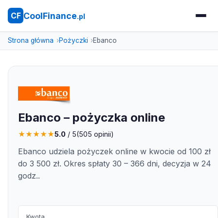
CoolFinance
CF
.pl
Strona główna
Pożyczki
Ebanco
Ebanco – pożyczka online
★
★
★
★
★
5.0
/ 5
(
505
opinii)
Ebanco udziela pożyczek online w kwocie od 100 zł
do 3 500 zł. Okres spłaty 30 – 366 dni, decyzja w 24
godz..
Kwota