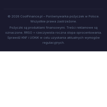
© 2026 CoolFinance.pl – Porównywarka pożyczek w Polsce.
Wszystkie prawa zastrzeżone.
Pożyczki są produktami finansowymi. Treści reklamowe są
oznaczone. RRSO = rzeczywista roczna stopa oprocentowania.
Sprawdź KNF i UOKiK w celu uzyskania aktualnych wymogów
regulacyjnych.