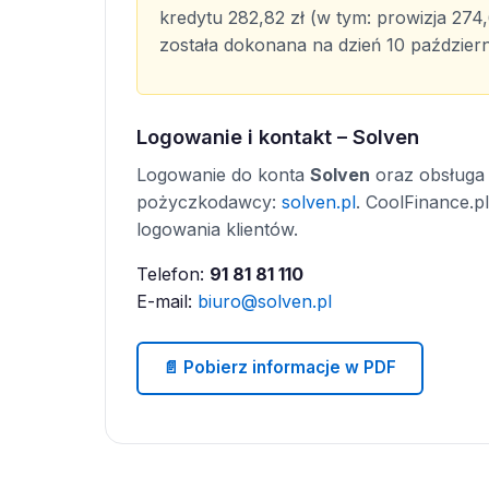
kredytu 282,82 zł (w tym: prowizja 274,6
została dokonana na dzień 10 paździer
Logowanie i kontakt – Solven
Logowanie do konta
Solven
oraz obsługa w
pożyczkodawcy:
solven.pl
. CoolFinance.p
logowania klientów.
Telefon:
91 81 81 110
E-mail:
biuro@solven.pl
📄 Pobierz informacje w PDF