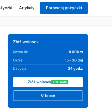
ożyczki
Artykuły
Porównaj pożyczki
Złóż wniosek
Kwota do
8 000 zł
Okres
15 – 30 dni
Decyzja
24 godz.
Złóż wniosek
REKLAMA
O firmie