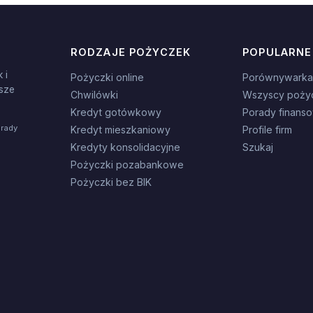
RODZAJE POŻYCZEK
POPULARNE
 i
Pożyczki online
Porównywarka
sze
Chwilówki
Wszyscy poży
Kredyt gotówkowy
Porady finans
orady
Kredyt mieszkaniowy
Profile firm
Kredyty konsolidacyjne
Szukaj
Pożyczki pozabankowe
Pożyczki bez BIK