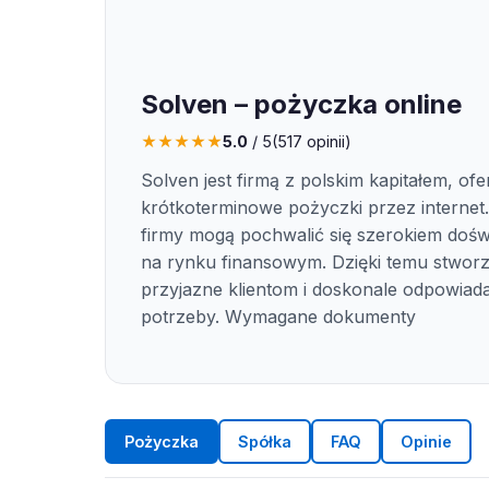
Solven – pożyczka online
★
★
★
★
★
5.0
/ 5
(
517
opinii)
Solven jest firmą z polskim kapitałem, ofe
krótkoterminowe pożyczki przez internet
firmy mogą pochwalić się szerokiem doś
na rynku finansowym. Dzięki temu stworz
przyjazne klientom i doskonale odpowiada
potrzeby. Wymagane dokumenty
Pożyczka
Spółka
FAQ
Opinie