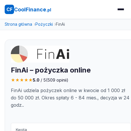
CoolFinance
CF
.pl
Strona główna
Pożyczki
FinAi
FinAi – pożyczka online
★
★
★
★
★
5.0
/ 5
(
509
opinii)
FinAi udziela pożyczek online w kwocie od 1 000 zł
do 50 000 zł. Okres spłaty 6 - 84 mies., decyzja w 24
godz..
Kwota