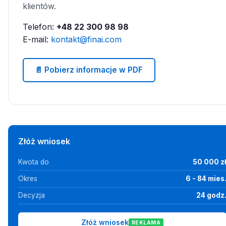
klientów.
Telefon:
+48 22 300 98 98
E-mail:
kontakt@finai.com
📄 Pobierz informacje w PDF
Złóż wniosek
Kwota do
50 000 z
Okres
6 - 84 mies
Decyzja
24 godz
Złóż wniosek
REKLAMA