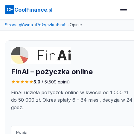
CoolFinance
CF
.pl
Strona główna
Pożyczki
FinAi
Opinie
FinAi – pożyczka online
★
★
★
★
★
5.0
/ 5
(
509
opinii)
FinAi udziela pożyczek online w kwocie od 1 000 zł
do 50 000 zł. Okres spłaty 6 - 84 mies., decyzja w 24
godz..
Kwota