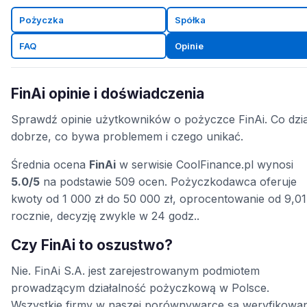
Pożyczka
Spółka
FAQ
Opinie
FinAi opinie i doświadczenia
Sprawdź opinie użytkowników o pożyczce FinAi. Co dzia
dobrze, co bywa problemem i czego unikać.
Średnia ocena
FinAi
w serwisie CoolFinance.pl wynosi
5.0/5
na podstawie 509 ocen. Pożyczkodawca oferuje
kwoty od 1 000 zł do 50 000 zł, oprocentowanie od 9,0
rocznie, decyzję zwykle w 24 godz..
Czy FinAi to oszustwo?
Nie. FinAi S.A. jest zarejestrowanym podmiotem
prowadzącym działalność pożyczkową w Polsce.
Wszystkie firmy w naszej porównywarce są weryfikowa