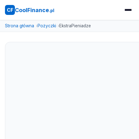
CoolFinance
CF
.pl
Strona główna
Pożyczki
EkstraPieniadze