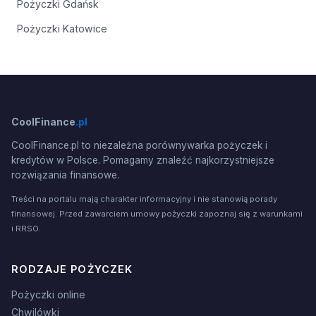
Pożyczki Gdańsk
Pożyczki Katowice
CoolFinance
.pl
CoolFinance.pl to niezależna porównywarka pożyczek i
kredytów w Polsce. Pomagamy znaleźć najkorzystniejsze
rozwiązania finansowe.
Treści na portalu mają charakter informacyjny i nie stanowią porady
finansowej. Przed zawarciem umowy pożyczki zapoznaj się z warunkami
i RRSO.
RODZAJE POŻYCZEK
Pożyczki online
Chwilówki