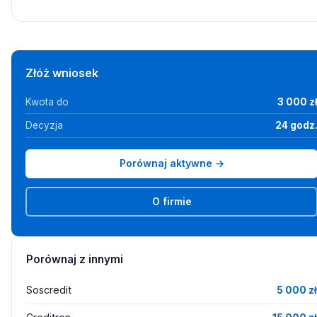
Złóż wniosek
Kwota do
3 000 z
Decyzja
24 godz
Porównaj aktywne →
O firmie
Porównaj z innymi
Soscredit
5 000 zł