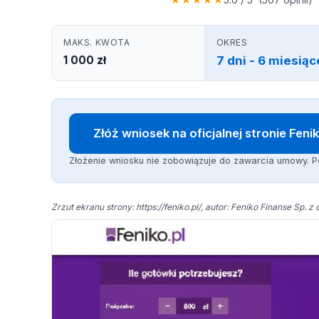
MAKS. KWOTA
OKRES
1 000 zł
7 dni - 6 miesiąc
Złóż wniosek na oficjalnej stronie Feni
Złożenie wniosku nie zobowiązuje do zawarcia umowy. Po
Zrzut ekranu strony: https://feniko.pl/, autor: Feniko Finanse Sp. z o.