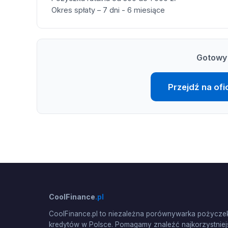
Okres spłaty – 7 dni - 6 miesiące
Gotowy 
Przejdź na ofi
CoolFinance
.pl
CoolFinance.pl to niezależna porównywarka pożyczek
kredytów w Polsce. Pomagamy znaleźć najkorzystniej