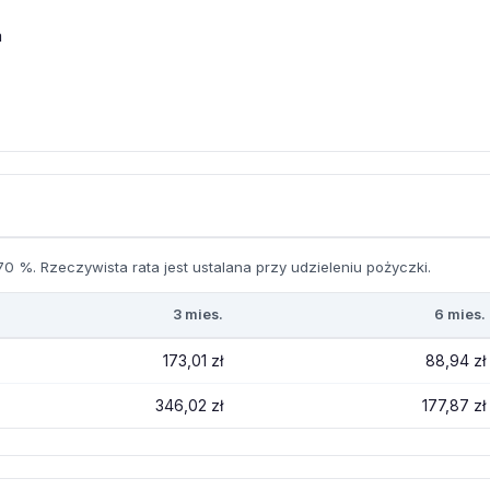
a
0 %. Rzeczywista rata jest ustalana przy udzieleniu pożyczki.
3 mies.
6 mies.
173,01 zł
88,94 zł
346,02 zł
177,87 zł