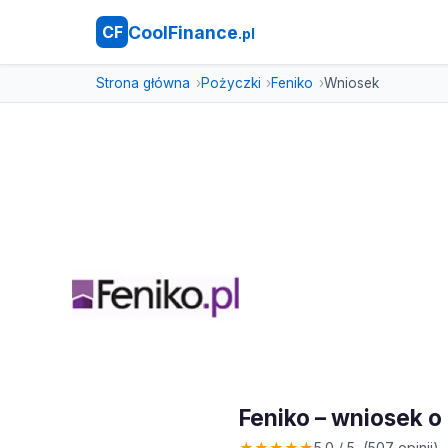
CoolFinance
CF
.pl
Strona główna
Pożyczki
Feniko
Wniosek
Feniko – wniosek 
★
★
★
★
★
5.0 / 5 (507 opinii)