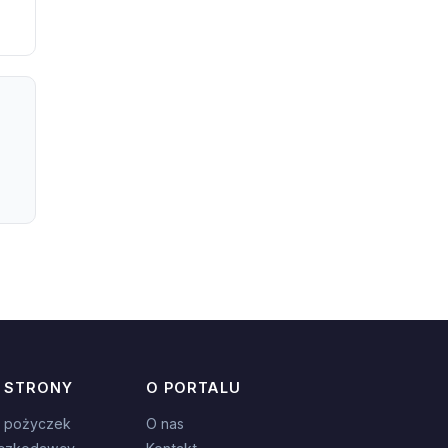
 STRONY
O PORTALU
 pożyczek
O nas