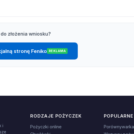
do złożenia wniosku?
cjalną stronę Feniko
REKLAMA
RODZAJE POŻYCZEK
POPULARNE
 i
Pożyczki online
Porównywarka
sze