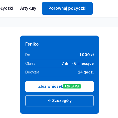
ożyczki
Artykuły
Porównaj pożyczki
Feniko
Do
1 000 zł
Okres
7 dni - 6 miesiące
Decyzja
24 godz.
Złóż wniosek
REKLAMA
← Szczegóły