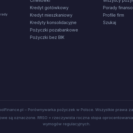
Chwilówki
Wszyscy poży
Kredyt gotówkowy
Porady finans
orady
Kredyt mieszkaniowy
Profile firm
Kredyty konsolidacyjne
Szukaj
Pożyczki pozabankowe
Pożyczki bez BIK
olFinance.pl – Porównywarka pożyczek w Polsce. Wszystkie prawa za
amowe są oznaczone. RRSO = rzeczywista roczna stopa oprocentowania.
wymogów regulacyjnych.