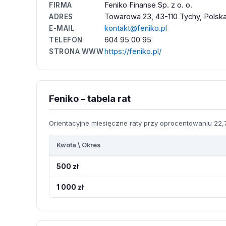
Feniko Finanse Sp. z o. o.
FIRMA
Towarowa 23, 43-110 Tychy, Polsk
ADRES
kontakt@feniko.pl
E-MAIL
604 95 00 95
TELEFON
https://feniko.pl/
STRONA WWW
Feniko – tabela rat
Orientacyjne miesięczne raty przy oprocentowaniu 22,7
Kwota \ Okres
500 zł
1 000 zł