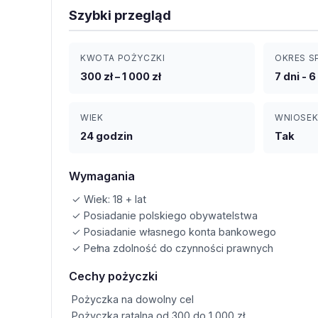
Szybki przegląd
KWOTA POŻYCZKI
OKRES S
300 zł – 1 000 zł
7 dni - 
WIEK
WNIOSEK
24 godzin
Tak
Wymagania
✓ Wiek: 18 + lat
✓ Posiadanie polskiego obywatelstwa
✓ Posiadanie własnego konta bankowego
✓ Pełna zdolność do czynności prawnych
Cechy pożyczki
Pożyczka na dowolny cel
Pożyczka ratalna od 300 do 1 000 zł