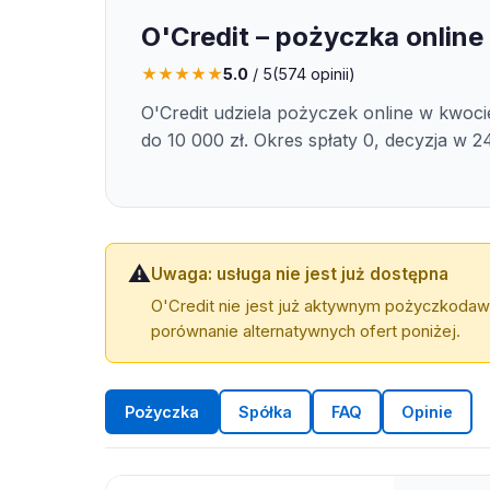
O'Credit – pożyczka online
★
★
★
★
★
5.0
/ 5
(
574
opinii)
O'Credit udziela pożyczek online w kwoci
do 10 000 zł. Okres spłaty 0, decyzja w 2
⚠️
Uwaga: usługa nie jest już dostępna
O'Credit nie jest już aktywnym pożyczkodaw
porównanie alternatywnych ofert poniżej.
Pożyczka
Spółka
FAQ
Opinie