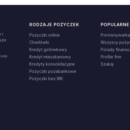
RODZAJE POŻYCZEK
POPULARNE
 i
Pożyczki online
Porównywarka
sze
Chwilówki
Wszyscy poży
Kredyt gotówkowy
Porady finans
orady
Kredyt mieszkaniowy
Profile firm
Kredyty konsolidacyjne
Szukaj
Pożyczki pozabankowe
Pożyczki bez BIK