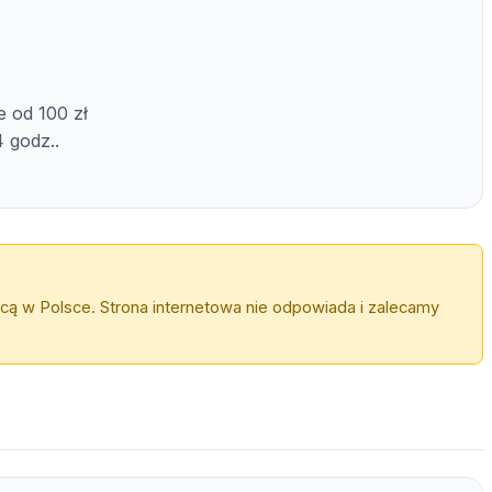
e od 100 zł
4 godz..
cą w Polsce. Strona internetowa nie odpowiada i zalecamy