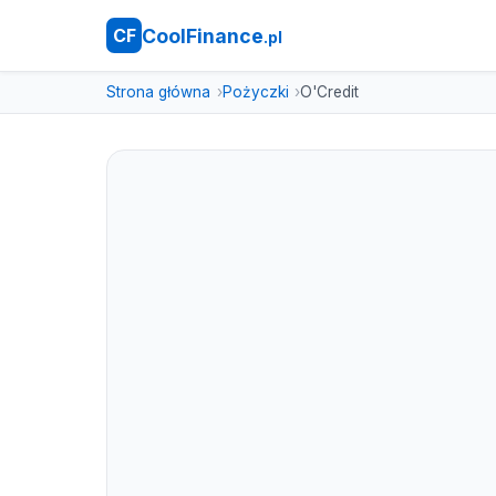
CoolFinance
CF
.pl
Strona główna
Pożyczki
O'Credit