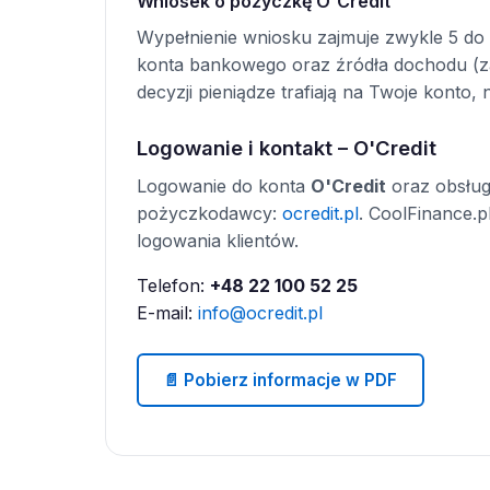
Wniosek o pożyczkę O'Credit
Wypełnienie wniosku zajmuje zwykle 5 do 
konta bankowego oraz źródła dochodu (zat
decyzji pieniądze trafiają na Twoje konto, 
Logowanie i kontakt – O'Credit
Logowanie do konta
O'Credit
oraz obsługa
pożyczkodawcy:
ocredit.pl
. CoolFinance.p
logowania klientów.
Telefon:
+48 22 100 52 25
E-mail:
info@ocredit.pl
📄 Pobierz informacje w PDF