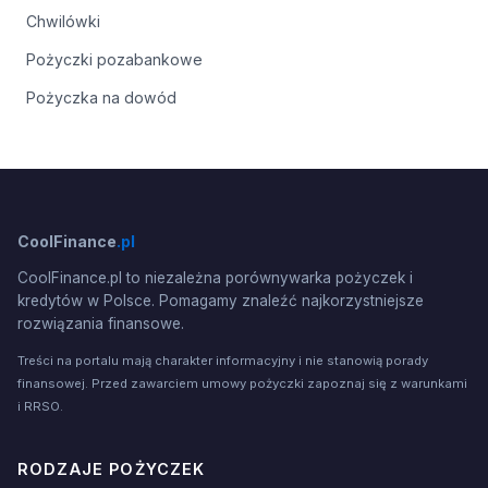
Chwilówki
Pożyczki pozabankowe
Pożyczka na dowód
CoolFinance
.pl
CoolFinance.pl to niezależna porównywarka pożyczek i
kredytów w Polsce. Pomagamy znaleźć najkorzystniejsze
rozwiązania finansowe.
Treści na portalu mają charakter informacyjny i nie stanowią porady
finansowej. Przed zawarciem umowy pożyczki zapoznaj się z warunkami
i RRSO.
RODZAJE POŻYCZEK