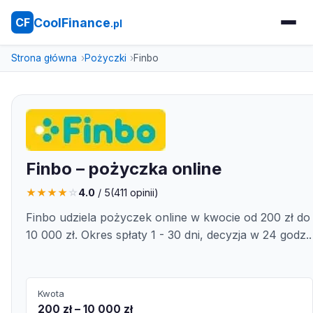
CoolFinance
CF
.pl
Strona główna
Pożyczki
Finbo
Finbo – pożyczka online
★
★
★
★
☆
4.0
/ 5
(
411
opinii)
Finbo udziela pożyczek online w kwocie od 200 zł do
10 000 zł. Okres spłaty 1 - 30 dni, decyzja w 24 godz..
Kwota
200 zł – 10 000 zł