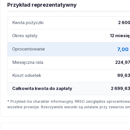
Przykład reprezentatywny
Kwota pożyczki
2 600
Okres spłaty
12 miesi
7,00
Oprocentowanie
Miesięczna rata
224,97
Koszt odsetek
99,63
Całkowita kwota do zapłaty
2 699,63
* Przykład ma charakter informacyjny. RRSO uwzględnia oprocentowan
wszelkie prowizje. Rzeczywiste warunki są ustalane przy zawarciu u