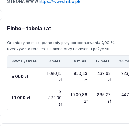
https://www.finbo.pl/
STRONA WWW
Finbo – tabela rat
Orientacyjne miesięczne raty przy oprocentowaniu 7,00 %.
Rzeczywista rata jest ustalana przy udzieleniu pożyczki.
Kwota \ Okres
3 mies.
6 mies.
12 mies.
24 mi
1 686,15
850,43
432,63
223
5 000 zł
zł
zł
zł
3
1 700,86
865,27
447
10 000 zł
372,30
zł
zł
zł