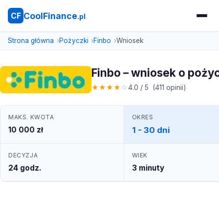
CoolFinance
CF
.pl
Strona główna
Pożyczki
Finbo
Wniosek
Finbo – wniosek o poży
★
★
★
★
☆
4.0 / 5 (411 opinii)
MAKS. KWOTA
OKRES
10 000 zł
1 - 30 dni
DECYZJA
WIEK
24 godz.
3 minuty