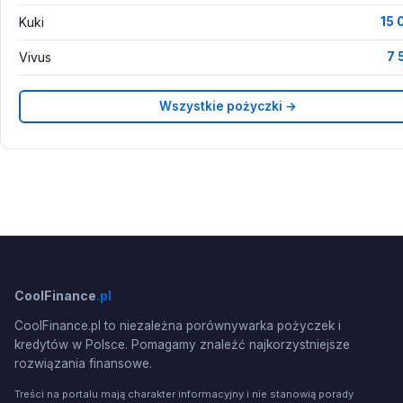
Kuki
15 
Vivus
7 
Wszystkie pożyczki →
CoolFinance
.pl
CoolFinance.pl to niezależna porównywarka pożyczek i
kredytów w Polsce. Pomagamy znaleźć najkorzystniejsze
rozwiązania finansowe.
Treści na portalu mają charakter informacyjny i nie stanowią porady