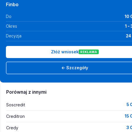
Finbo
Do
10 
Okres
1 -
Decyzja
24
Złóż wniosek
REKLAMA
← Szczegóły
Porównaj z innymi
Soscredit
5 
Creditron
15 
Credy
3 