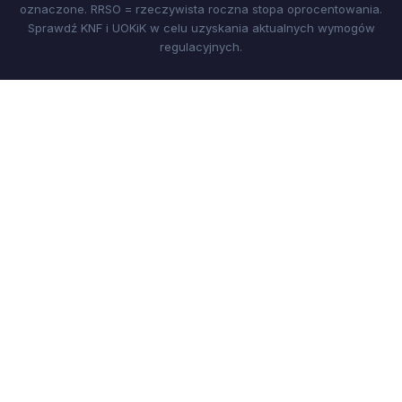
oznaczone. RRSO = rzeczywista roczna stopa oprocentowania.
Sprawdź KNF i UOKiK w celu uzyskania aktualnych wymogów
regulacyjnych.