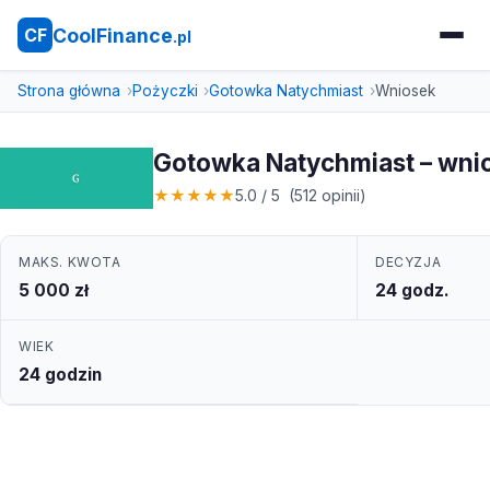
CoolFinance
CF
.pl
Strona główna
Pożyczki
Gotowka Natychmiast
Wniosek
Gotowka Natychmiast – wni
★
★
★
★
★
5.0 / 5 (512 opinii)
MAKS. KWOTA
DECYZJA
5 000 zł
24 godz.
WIEK
24 godzin