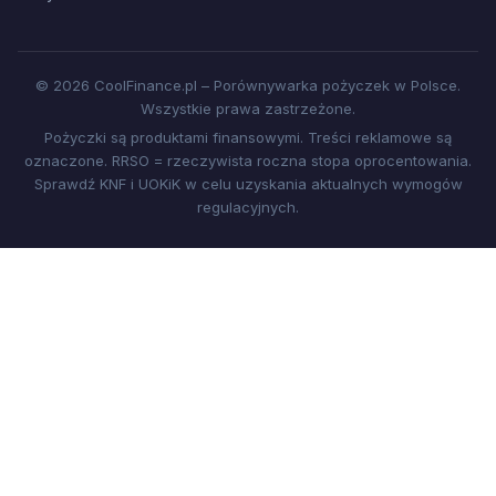
© 2026 CoolFinance.pl – Porównywarka pożyczek w Polsce.
Wszystkie prawa zastrzeżone.
Pożyczki są produktami finansowymi. Treści reklamowe są
oznaczone. RRSO = rzeczywista roczna stopa oprocentowania.
Sprawdź KNF i UOKiK w celu uzyskania aktualnych wymogów
regulacyjnych.