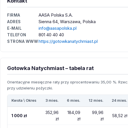
Kontakt
AASA Polska S.A.
FIRMA
Sienna 64, Warszawa, Polska
ADRES
info@aasapolska.pl
E-MAIL
801 40 40 40
TELEFON
https://gotowkanatychmiast.pl
STRONA WWW
Gotowka Natychmiast – tabela rat
Orientacyjne miesięczne raty przy oprocentowaniu 35,00 %. Rzecz
przy udzieleniu pożyczki.
Kwota \ Okres
3 mies.
6 mies.
12 mies.
24 mies.
352,96
184,09
99,96
1 000 zł
58,52 zł
zł
zł
zł