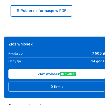
📄 Pobierz informacje w PDF
Złóż wniosek
Kwota do
7 500 z
Decyzja
24 godz
Złóż wniosek
REKLAMA
O firmie