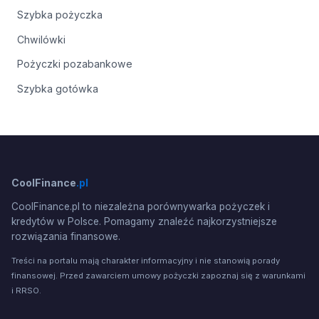
Szybka pożyczka
Chwilówki
Pożyczki pozabankowe
Szybka gotówka
CoolFinance
.pl
CoolFinance.pl to niezależna porównywarka pożyczek i
kredytów w Polsce. Pomagamy znaleźć najkorzystniejsze
rozwiązania finansowe.
Treści na portalu mają charakter informacyjny i nie stanowią porady
finansowej. Przed zawarciem umowy pożyczki zapoznaj się z warunkami
i RRSO.