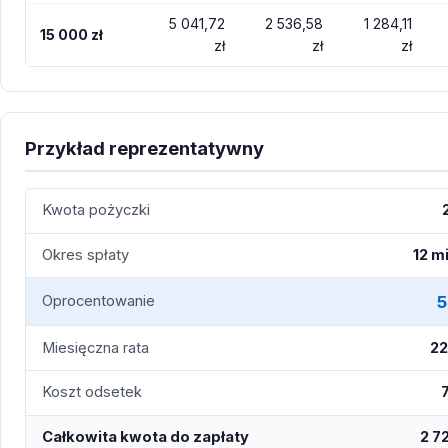
5 041,72
2 536,58
1 284,11
15 000 zł
zł
zł
zł
Przykład reprezentatywny
Kwota pożyczki
Okres spłaty
12 m
5
Oprocentowanie
Miesięczna rata
22
Koszt odsetek
Całkowita kwota do zapłaty
2 7