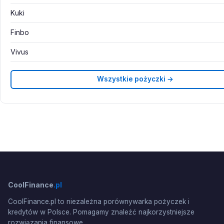
Kuki
Finbo
Vivus
Wszystkie pożyczki →
CoolFinance
.pl
CoolFinance.pl to niezależna porównywarka pożyczek i
kredytów w Polsce. Pomagamy znaleźć najkorzystniejsze
rozwiązania finansowe.