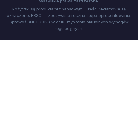
Wszystkie prawa zastrzeżone.
Pożyczki są produktami finansowymi. Treści reklamowe są
oznaczone. RRSO = rzeczywista roczna stopa oprocentowania.
Sprawdź KNF i UOKiK w celu uzyskania aktualnych wymogów
regulacyjnych.