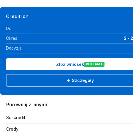
Creditron
Do
Okres
2 - 
Decyzja
Złóż wniosek
REKLAMA
← Szczegóły
Porównaj z innymi
Soscredit
Credy