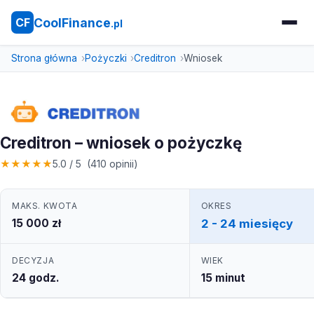
CoolFinance
CF
.pl
Strona główna
Pożyczki
Creditron
Wniosek
Creditron – wniosek o pożyczkę
★
★
★
★
★
5.0 / 5 (410 opinii)
MAKS. KWOTA
OKRES
15 000 zł
2 - 24 miesięcy
DECYZJA
WIEK
24 godz.
15 minut