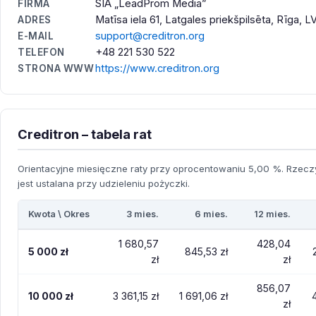
SIA „LeadProm Media”
FIRMA
Matīsa iela 61, Latgales priekšpilsēta, Rīga, 
ADRES
support@creditron.org
E-MAIL
+48 221 530 522
TELEFON
https://www.creditron.org
STRONA WWW
Creditron – tabela rat
Orientacyjne miesięczne raty przy oprocentowaniu 5,00 %. Rzeczy
jest ustalana przy udzieleniu pożyczki.
Kwota \ Okres
3 mies.
6 mies.
12 mies.
1 680,57
428,04
5 000 zł
845,53 zł
zł
zł
856,07
10 000 zł
3 361,15 zł
1 691,06 zł
zł