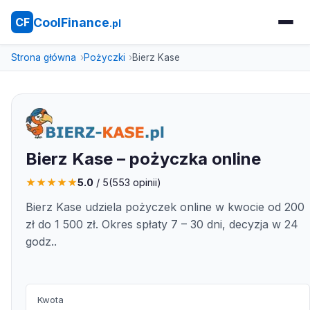
CoolFinance
CF
.pl
Strona główna
Pożyczki
Bierz Kase
Bierz Kase – pożyczka online
★
★
★
★
★
5.0
/ 5
(
553
opinii)
Bierz Kase udziela pożyczek online w kwocie od 200
zł do 1 500 zł. Okres spłaty 7 – 30 dni, decyzja w 24
godz..
Kwota