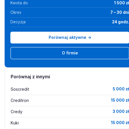
Kwota do
1 500 z
Okres
7 – 30 dn
Decyzja
24 godz
Porównaj aktywne →
O firmie
Porównaj z innymi
Soscredit
5 000 zł
Creditron
15 000 zł
Credy
3 000 zł
Kuki
15 000 zł