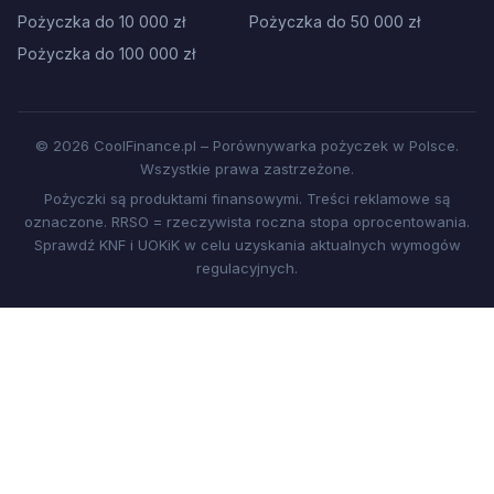
Pożyczka do 10 000 zł
Pożyczka do 50 000 zł
Pożyczka do 100 000 zł
© 2026 CoolFinance.pl – Porównywarka pożyczek w Polsce.
Wszystkie prawa zastrzeżone.
Pożyczki są produktami finansowymi. Treści reklamowe są
oznaczone. RRSO = rzeczywista roczna stopa oprocentowania.
Sprawdź KNF i UOKiK w celu uzyskania aktualnych wymogów
regulacyjnych.