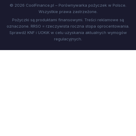
© 2026 CoolFinance.pl – Porównywarka pożyczek w Polsce.
Wszystkie prawa zastrzeżone.
Pożyczki są produktami finansowymi. Treści reklamowe są
oznaczone. RRSO = rzeczywista roczna stopa oprocentowania.
Sprawdź KNF i UOKiK w celu uzyskania aktualnych wymogów
regulacyjnych.