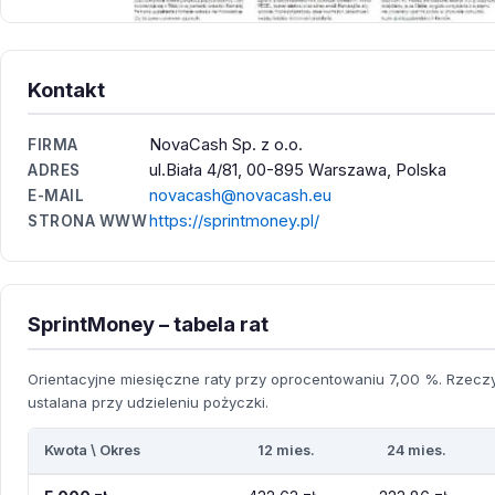
Kontakt
NovaCash Sp. z o.o.
FIRMA
ul.Biała 4/81, 00-895 Warszawa, Polska
ADRES
novacash@novacash.eu
E-MAIL
https://sprintmoney.pl/
STRONA WWW
SprintMoney – tabela rat
Orientacyjne miesięczne raty przy oprocentowaniu 7,00 %. Rzeczyw
ustalana przy udzieleniu pożyczki.
Kwota \ Okres
12 mies.
24 mies.