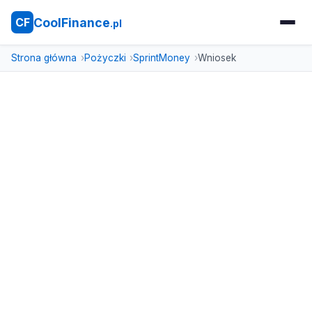
CoolFinance
CF
.pl
Strona główna
Pożyczki
SprintMoney
Wniosek