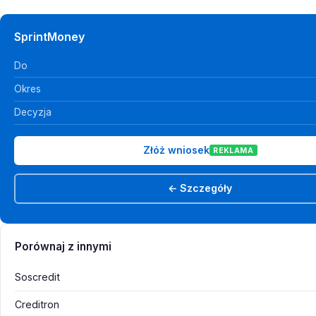
SprintMoney
Do
Okres
Decyzja
Złóż wniosek
REKLAMA
← Szczegóły
Porównaj z innymi
Soscredit
Creditron