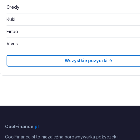
Credy
Kuki
Finbo
Vivus
Wszystkie pożyczki →
CoolFinance
.pl
CoolFinance.pl to niezależna porównywarka pożyczek i