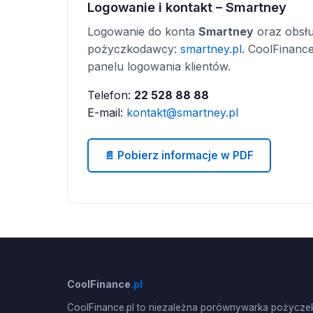
Logowanie i kontakt – Smartney
Logowanie do konta
Smartney
oraz obsłu
pożyczkodawcy:
smartney.pl
. CoolFinance
panelu logowania klientów.
Telefon:
22 528 88 88
E-mail:
kontakt@smartney.pl
📄 Pobierz informacje w PDF
CoolFinance
.pl
CoolFinance.pl to niezależna porównywarka pożyczek