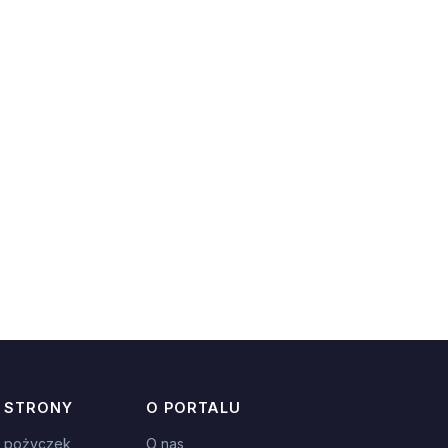
 STRONY
O PORTALU
 pożyczek
O nas