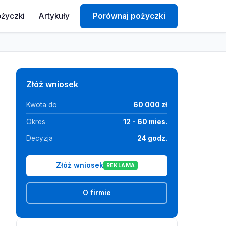
ożyczki
Artykuły
Porównaj pożyczki
Złóż wniosek
Kwota do
60 000 zł
Okres
12 - 60 mies.
Decyzja
24 godz.
Złóż wniosek
REKLAMA
O firmie