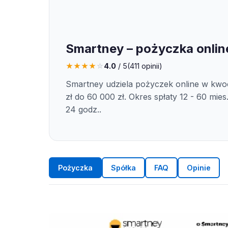
Smartney – pożyczka onlin
★
★
★
★
☆
4.0
/ 5
(
411
opinii)
Smartney udziela pożyczek online w kwo
zł do 60 000 zł. Okres spłaty 12 - 60 mies
24 godz..
Pożyczka
Spółka
FAQ
Opinie