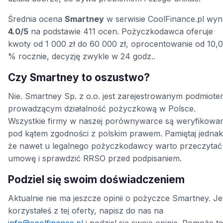
Średnia ocena
Smartney
w serwisie CoolFinance.pl wyn
4.0/5
na podstawie 411 ocen. Pożyczkodawca oferuje
kwoty od 1 000 zł do 60 000 zł, oprocentowanie od 10,
% rocznie, decyzję zwykle w 24 godz..
Czy Smartney to oszustwo?
Nie. Smartney Sp. z o.o. jest zarejestrowanym podmiote
prowadzącym działalność pożyczkową w Polsce.
Wszystkie firmy w naszej porównywarce są weryfikowa
pod kątem zgodności z polskim prawem. Pamiętaj jednak
że nawet u legalnego pożyczkodawcy warto przeczytać
umowę i sprawdzić RRSO przed podpisaniem.
Podziel się swoim doświadczeniem
Aktualnie nie ma jeszcze opinii o pożyczce Smartney. Jeś
korzystałeś z tej oferty, napisz do nas na
info@coolfinance.pl
i podziel się swoją opinią. Pomoże t