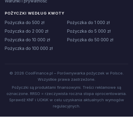
Warunki i prywatność
POŻYCZKI WEDŁUG KWOTY
Pożyczka do 500 zł
Pożyczka do 1 000 zł
Pożyczka do 2 000 zł
Pożyczka do 5 000 zł
Pożyczka do 10 000 zł
Pożyczka do 50 000 zł
Pożyczka do 100 000 zł
© 2026 CoolFinance.pl – Porównywarka pożyczek w Polsce.
Wszystkie prawa zastrzeżone.
Pożyczki są produktami finansowymi. Treści reklamowe są
oznaczone. RRSO = rzeczywista roczna stopa oprocentowania.
Sprawdź KNF i UOKiK w celu uzyskania aktualnych wymogów
regulacyjnych.