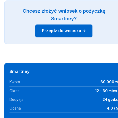
Chcesz złożyć wniosek o pożyczkę
Smartney?
Przejdź do wniosku →
Smartney
Kwota
60 000 z
Okres
12 - 60 mies
Decyzja
24 godz
Ocena
4.0 / 