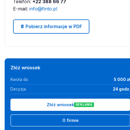
Telefon:
+22 388 66 77
E-mail:
info@finto.pl
📄 Pobierz informacje w PDF
Złóż wniosek
Kwota do
5 000 z
Decyzja
24 godz
Złóż wniosek
REKLAMA
O firmie