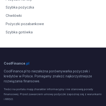
Szybka pożyczka
Chwilówki
Pożyczki pozabankowe
Szybka gotówka
CoolFinance
.pl
CoolFinance.pl to niezależna porównywarka pożyczek i
kredytów w Polsce. Pomagamy znaleźć najkorzystniejsze
rozwiązania finansowe.
Treści na portalu mają charakter informacyjny i nie stanowią porady
finansowej. Przed zawarciem umowy pożyczki zapoznaj się z warunkami
i RRSO.