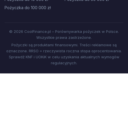
Pożyczka do 100 000 zł
© 2026 CoolFinance.pl – Porównywarka pożyczek w Polsce.
Wszystkie prawa zastrzeżone.
Pożyczki są produktami finansowymi. Treści reklamowe są
oznaczone. RRSO = rzeczywista roczna stopa oprocentowania.
Sprawdź KNF i UOKiK w celu uzyskania aktualnych wymogów
regulacyjnych.