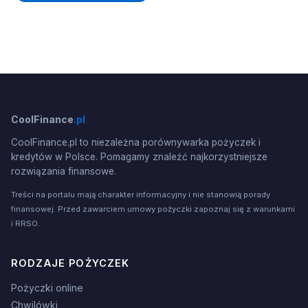
CoolFinance
.pl
CoolFinance.pl to niezależna porównywarka pożyczek i
kredytów w Polsce. Pomagamy znaleźć najkorzystniejsze
rozwiązania finansowe.
Treści na portalu mają charakter informacyjny i nie stanowią porady
finansowej. Przed zawarciem umowy pożyczki zapoznaj się z warunkami
i RRSO.
RODZAJE POŻYCZEK
Pożyczki online
Chwilówki