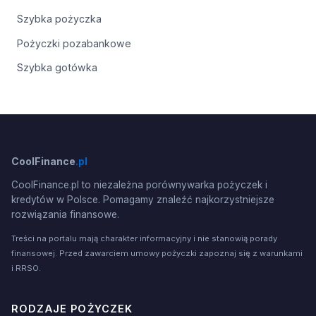
Szybka pożyczka
Pożyczki pozabankowe
Szybka gotówka
CoolFinance
.pl
CoolFinance.pl to niezależna porównywarka pożyczek i
kredytów w Polsce. Pomagamy znaleźć najkorzystniejsze
rozwiązania finansowe.
Treści na portalu mają charakter informacyjny i nie stanowią porady
finansowej. Przed zawarciem umowy pożyczki zapoznaj się z warunkami
i RRSO.
RODZAJE POŻYCZEK