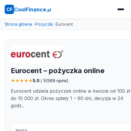
CoolFinance
CF
.pl
Strona główna
Pożyczki
Eurocent
Eurocent – pożyczka online
★
★
★
★
★
5.0
/ 5
(
569
opinii)
Eurocent udziela pożyczek online w kwocie od 100 zł
do 10 000 zł. Okres spłaty 1 – 90 dni, decyzja w 24
godz..
Kwota