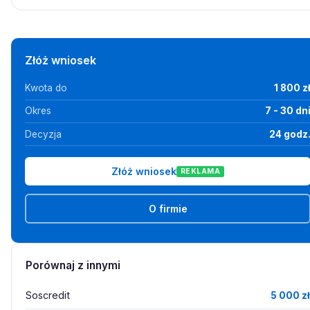
Złóż wniosek
Kwota do
1 800 z
Okres
7 - 30 dn
Decyzja
24 godz
Złóż wniosek
REKLAMA
O firmie
Porównaj z innymi
Soscredit
5 000 zł