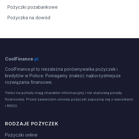
Pożyczki pozabankowe
Pożyczka na dowód
CoolFinance
.pl
CoolFinance.pl to niezależna porównywarka pożyczek i
kredytów w Polsce. Pomagamy znaleźć najkorzystniejsze
rozwiązania finansowe.
Treści na portalu mają charakter informacyjny i nie stanowią porady
finansowej. Przed zawarciem umowy pożyczki zapoznaj się z warunkami
i RRSO.
RODZAJE POŻYCZEK
Pożyczki online