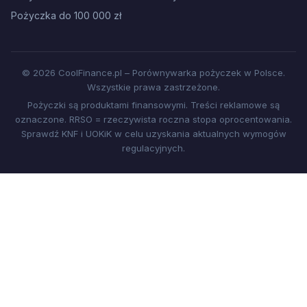
Pożyczka do 100 000 zł
© 2026 CoolFinance.pl – Porównywarka pożyczek w Polsce.
Wszystkie prawa zastrzeżone.
Pożyczki są produktami finansowymi. Treści reklamowe są
oznaczone. RRSO = rzeczywista roczna stopa oprocentowania.
Sprawdź KNF i UOKiK w celu uzyskania aktualnych wymogów
regulacyjnych.