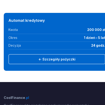
Automat kredytowy
Kwota
200 000 z
Okres
1 dzień – 5 la
Decyzja
24 godz
← Szczegóły pożyczki
CoolFinance
.pl