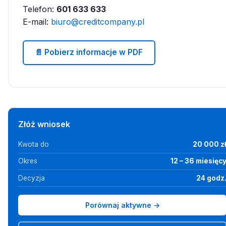
Telefon:
601 633 633
E-mail:
biuro@creditcompany.pl
📄 Pobierz informacje w PDF
Złóż wniosek
Kwota do
20 000 z
Okres
12 – 36 miesięc
Decyzja
24 godz
Porównaj aktywne →