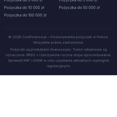
Pożyczka do 10 000 zł
Pożyczka do 50 000 zł
Pożyczka do 100 000 zł
© 2026 CoolFinance.pl – Porównywarka pożyczek w Polsce.
Wszystkie prawa zastrzeżone.
Pożyczki są produktami finansowymi. Treści reklamowe są
oznaczone. RRSO = rzeczywista roczna stopa oprocentowania.
Sprawdź KNF i UOKiK w celu uzyskania aktualnych wymogów
regulacyjnych.