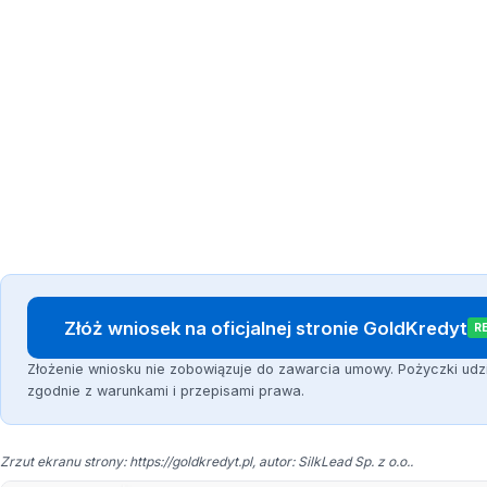
Złóż wniosek na oficjalnej stronie GoldKredyt
R
Złożenie wniosku nie zobowiązuje do zawarcia umowy. Pożyczki udz
zgodnie z warunkami i przepisami prawa.
Zrzut ekranu strony: https://goldkredyt.pl, autor: SilkLead Sp. z o.o..