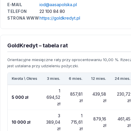
iod@aasapolska.pl
E-MAIL
22 100 84 80
TELEFON
https://goldkredyt.pl
STRONA WWW
GoldKredyt – tabela rat
Orientacyjne miesięczne raty przy oprocentowaniu 10,00 %. Rzecz
jest ustalana przy udzieleniu pożyczki.
Kwota \ Okres
3 mies.
6 mies.
12 mies.
24 mies.
1
857,81
439,58
230,72
5 000 zł
694,52
zł
zł
zł
zł
3
1
879,16
461,45
10 000 zł
389,04
715,61
zł
zł
zł
zł