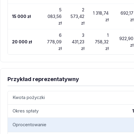
5
2
1 318,74
692,17
15 000 zł
083,56
573,42
zł
zł
zł
zł
6
3
1
922,90
20 000 zł
778,09
431,23
758,32
zł
zł
zł
zł
Przykład reprezentatywny
Kwota pożyczki
Okres spłaty
Oprocentowanie