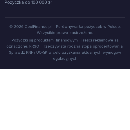
Pożyczka do 100 000 zł
© 2026 CoolFinance.pl – Porównywarka pożyczek w Polsce.
Wszystkie prawa zastrzeżone.
Pożyczki są produktami finansowymi. Treści reklamowe są
oznaczone. RRSO = rzeczywista roczna stopa oprocentowania.
Sprawdź KNF i UOKiK w celu uzyskania aktualnych wymogów
regulacyjnych.