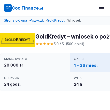
CoolFinance
CF
.pl
Strona główna
Pożyczki
GoldKredyt
Wniosek
GoldKredyt – wniosek o po
★
★
★
★
★
5.0 / 5 (509 opinii)
MAKS. KWOTA
OKRES
20 000 zł
1 - 36 mies.
DECYZJA
WIEK
24 godz.
24 h