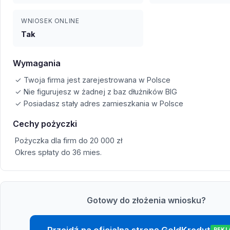
WNIOSEK ONLINE
Tak
Wymagania
✓ Twoja firma jest zarejestrowana w Polsce
✓ Nie figurujesz w żadnej z baz dłużników BIG
✓ Posiadasz stały adres zamieszkania w Polsce
Cechy pożyczki
Pożyczka dla firm do 20 000 zł
Okres spłaty do 36 mies.
Gotowy do złożenia wniosku?
Przejdź na oficjalną stronę GoldKredyt
REK