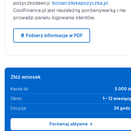
pożyczkodawcy:
bocian.bliskapozyczka.pl
.
CoolFinance.pl jest niezależną porównywarką i nie
prowadzi panelu logowania klientów.
📄 Pobierz informacje w PDF
Złóż wniosek
Kwota do
5 000 z
Okres
1 – 12 miesięc
Decyzja
24 godz
Porównaj aktywne →