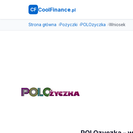
CoolFinance
CF
.pl
Strona główna
Pożyczki
POLOzyczka
Wniosek
POLOzyczka – w