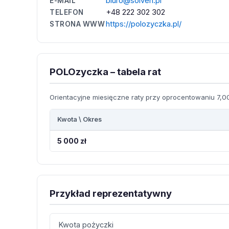
biuro@solven.pl
E-MAIL
+48 222 302 302
TELEFON
https://polozyczka.pl/
STRONA WWW
POLOzyczka – tabela rat
Orientacyjne miesięczne raty przy oprocentowaniu 7,00
Kwota \ Okres
5 000 zł
Przykład reprezentatywny
Kwota pożyczki