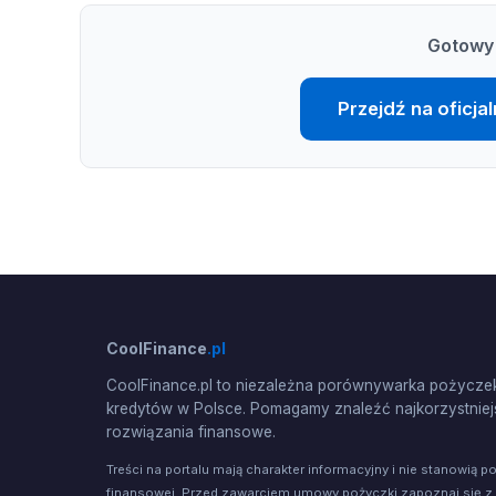
Gotowy 
Przejdź na oficj
CoolFinance
.pl
CoolFinance.pl to niezależna porównywarka pożyczek
kredytów w Polsce. Pomagamy znaleźć najkorzystniej
rozwiązania finansowe.
Treści na portalu mają charakter informacyjny i nie stanowią p
finansowej. Przed zawarciem umowy pożyczki zapoznaj się z