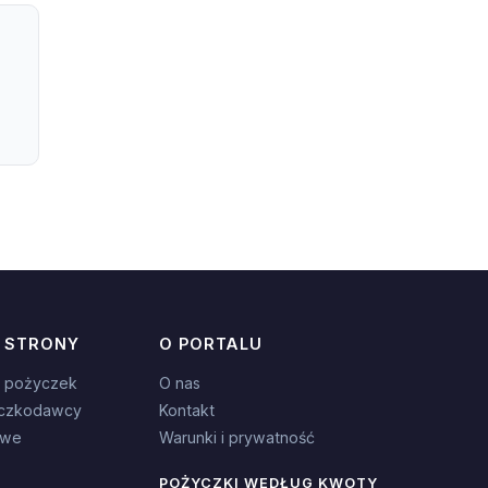
 STRONY
O PORTALU
 pożyczek
O nas
czkodawcy
Kontakt
owe
Warunki i prywatność
POŻYCZKI WEDŁUG KWOTY