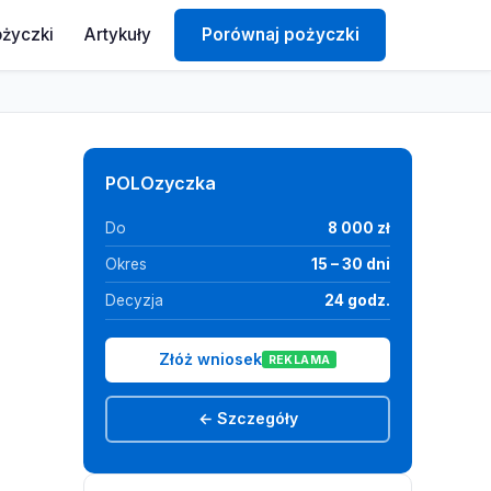
ożyczki
Artykuły
Porównaj pożyczki
POLOzyczka
Do
8 000 zł
Okres
15 – 30 dni
Decyzja
24 godz.
Złóż wniosek
REKLAMA
← Szczegóły