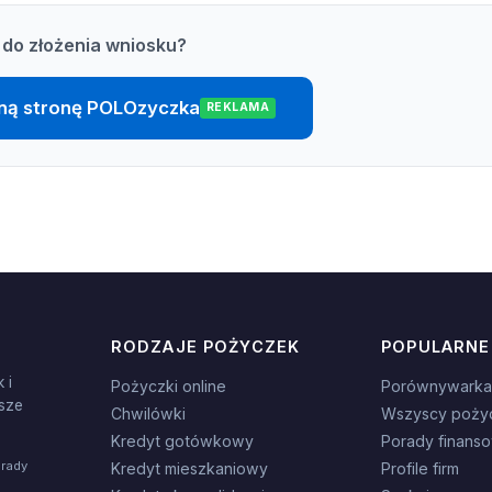
do złożenia wniosku?
alną stronę POLOzyczka
REKLAMA
RODZAJE POŻYCZEK
POPULARNE
 i
Pożyczki online
Porównywarka
sze
Chwilówki
Wszyscy poży
Kredyt gotówkowy
Porady finans
orady
Kredyt mieszkaniowy
Profile firm