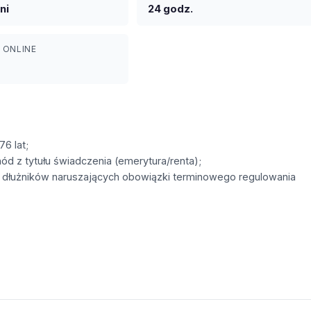
ni
24 godz.
 ONLINE
6 lat;
d z tytułu świadczenia (emerytura/renta);
u dłużników naruszających obowiązki terminowego regulowania