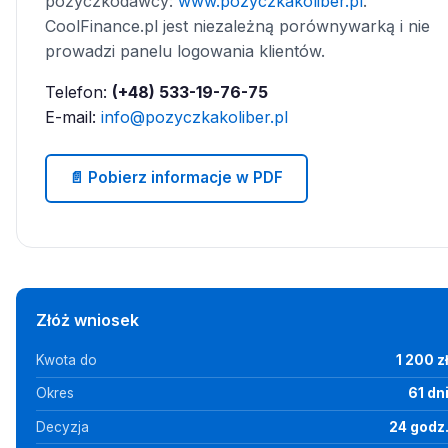
pożyczkodawcy:
www.pozyczkakoliber.pl
.
CoolFinance.pl jest niezależną porównywarką i nie
prowadzi panelu logowania klientów.
Telefon:
(+48) 533-19-76-75
E-mail:
info@pozyczkakoliber.pl
📄 Pobierz informacje w PDF
Złóż wniosek
Kwota do
1 200 z
Okres
61 dn
Decyzja
24 godz