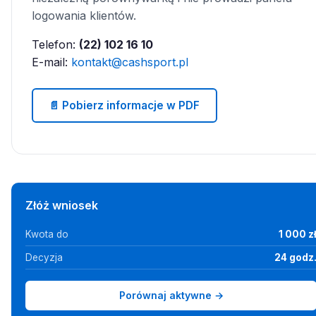
logowania klientów.
Telefon:
(22) 102 16 10
E-mail:
kontakt@cashsport.pl
📄 Pobierz informacje w PDF
Złóż wniosek
Kwota do
1 000 z
Decyzja
24 godz
Porównaj aktywne →