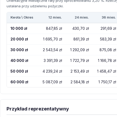
Orientacyjne miesięczne raty przy oprocentowaniu 3,20 %. Rzeczyw
ustalana przy udzieleniu pożyczki.
Kwota \ Okres
12 mies.
24 mies.
36 mies.
10 000 zł
847,85 zł
430,70 zł
291,69 zł
20 000 zł
1 695,70 zł
861,39 zł
583,39 zł
30 000 zł
2 543,54 zł
1 292,09 zł
875,08 zł
40 000 zł
3 391,39 zł
1 722,79 zł
1 166,78 zł
50 000 zł
4 239,24 zł
2 153,49 zł
1 458,47 zł
60 000 zł
5 087,09 zł
2 584,18 zł
1 750,17 zł
Przykład reprezentatywny