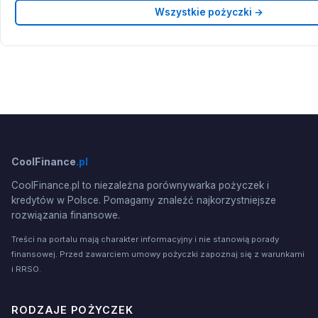
Wszystkie pożyczki →
CoolFinance
.pl
CoolFinance.pl to niezależna porównywarka pożyczek i
kredytów w Polsce. Pomagamy znaleźć najkorzystniejsze
rozwiązania finansowe.
Treści na portalu mają charakter informacyjny i nie stanowią porady
finansowej. Przed zawarciem umowy pożyczki zapoznaj się z warunkami
i RRSO.
RODZAJE POŻYCZEK