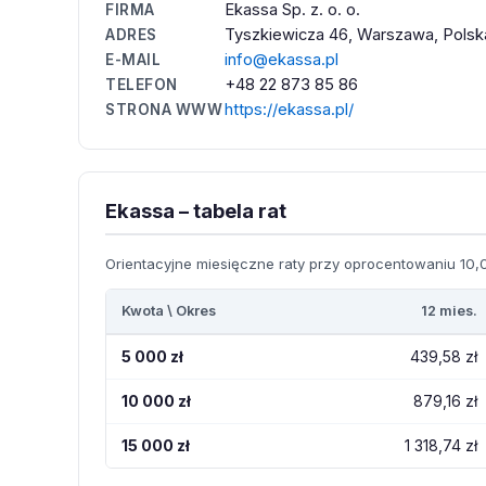
Ekassa Sp. z. o. o.
FIRMA
Tyszkiewicza 46, Warszawa, Polsk
ADRES
info@ekassa.pl
E-MAIL
+48 22 873 85 86
TELEFON
https://ekassa.pl/
STRONA WWW
Ekassa – tabela rat
Orientacyjne miesięczne raty przy oprocentowaniu 10,0
Kwota \ Okres
12 mies.
5 000 zł
439,58 zł
10 000 zł
879,16 zł
15 000 zł
1 318,74 zł