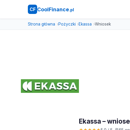
CoolFinance
CF
.pl
Strona główna
Pożyczki
Ekassa
Wniosek
Ekassa – wnios
★
★
★
★
★
5.0 / 5 (565 opi