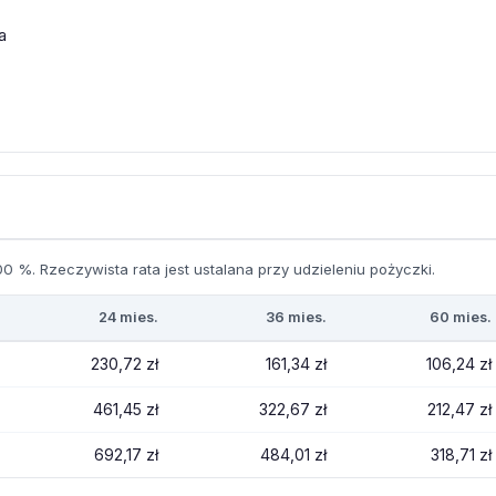
a
0 %. Rzeczywista rata jest ustalana przy udzieleniu pożyczki.
24 mies.
36 mies.
60 mies.
230,72 zł
161,34 zł
106,24 zł
461,45 zł
322,67 zł
212,47 zł
692,17 zł
484,01 zł
318,71 zł