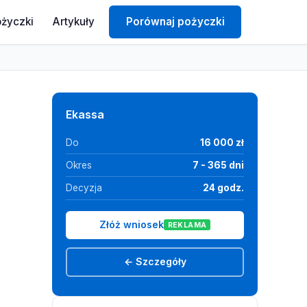
ożyczki
Artykuły
Porównaj pożyczki
Ekassa
Do
16 000 zł
Okres
7 - 365 dni
Decyzja
24 godz.
Złóż wniosek
REKLAMA
← Szczegóły