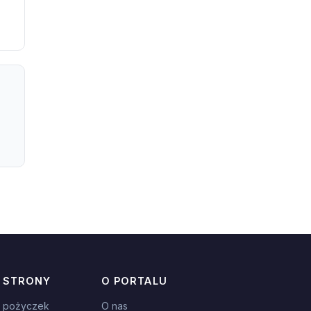
 STRONY
O PORTALU
 pożyczek
O nas