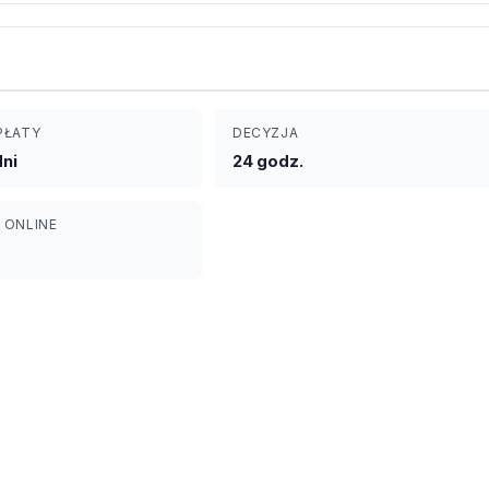
PŁATY
DECYZJA
dni
24 godz.
 ONLINE