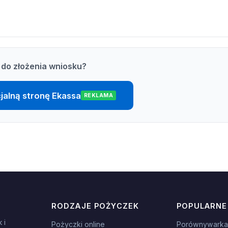
do złożenia wniosku?
cjalną stronę Ekassa
REKLAMA
RODZAJE POŻYCZEK
POPULARNE
 i
Pożyczki online
Porównywarka