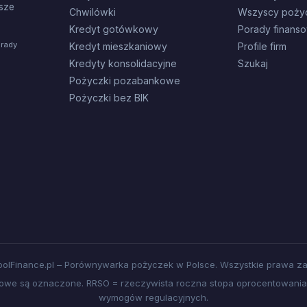
sze
Chwilówki
Wszyscy poży
Kredyt gotówkowy
Porady finans
orady
Kredyt mieszkaniowy
Profile firm
Kredyty konsolidacyjne
Szukaj
Pożyczki pozabankowe
Pożyczki bez BIK
olFinance.pl – Porównywarka pożyczek w Polsce. Wszystkie prawa za
amowe są oznaczone. RRSO = rzeczywista roczna stopa oprocentowania.
wymogów regulacyjnych.