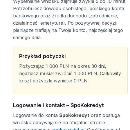
Wypełnienie wniosku zajmuje zwykle 5 do 10 minut.
Potrzebujesz dowodu osobistego, polskiego konta
bankowego oraz źródła dochodu (zatrudnienie,
działalność, emerytura). Po pozytywnej decyzji
pieniądze trafiają na Twoje konto, najczęściej tego
samego dnia.
Przykład pożyczki
Pożyczając 1 000 PLN na okres 30 dni,
będziesz musiał zwrócić 1 000 PLN. Całkowity
koszt pożyczki wyniesie 0 PLN.
Logowanie i kontakt – SpoKokredyt
Logowanie do konta
SpoKokredyt
oraz obsługa
wniosku odbywają się na oficjalnej stronie
pożyczkodawcy:
spokokredyt.pl
. CoolFinance.pl