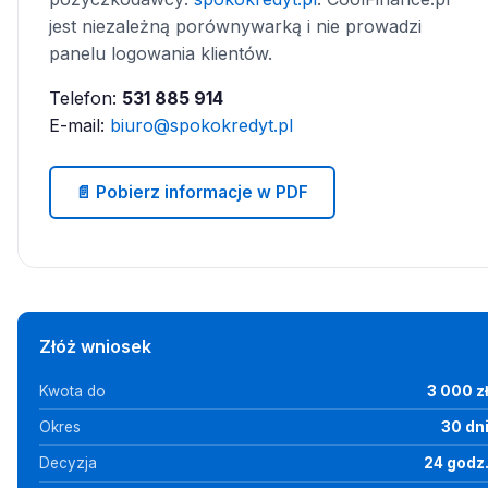
jest niezależną porównywarką i nie prowadzi
panelu logowania klientów.
Telefon:
531 885 914
E-mail:
biuro@spokokredyt.pl
📄 Pobierz informacje w PDF
Złóż wniosek
Kwota do
3 000 z
Okres
30 dn
Decyzja
24 godz