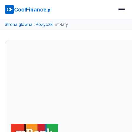
CoolFinance
CF
.pl
Strona główna
Pożyczki
mRaty