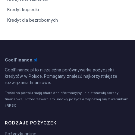
Kredyt kupiecki
Kredyt dla bezrobotnych
CoolFinance
.pl
CoolFinance.pl to niezależna porównywarka pożyczek i
kredytów w Polsce. Pomagamy znaleźć najkorzystniejsze
rozwiązania finansowe.
Treści na portalu mają charakter informacyjny i nie stanowią porady
finansowej. Przed zawarciem umowy pożyczki zapoznaj się z warunkami
i RRSO.
RODZAJE POŻYCZEK
Pożyczki online