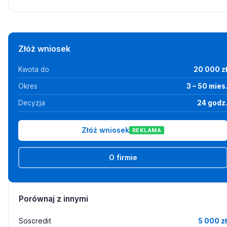
Złóż wniosek
Kwota do
20 000 z
Okres
3 – 50 mies
Decyzja
24 godz
Złóż wniosek
REKLAMA
O firmie
Porównaj z innymi
Soscredit
5 000 zł