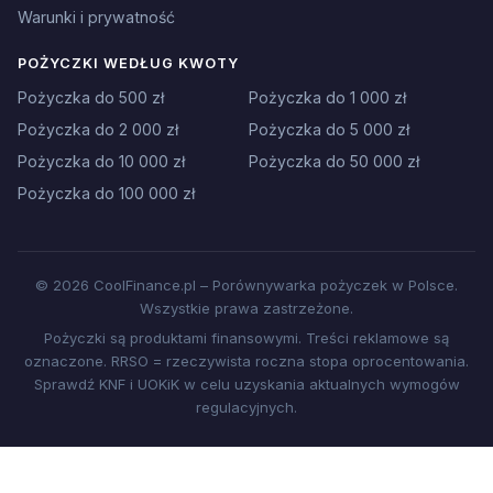
Warunki i prywatność
POŻYCZKI WEDŁUG KWOTY
Pożyczka do 500 zł
Pożyczka do 1 000 zł
Pożyczka do 2 000 zł
Pożyczka do 5 000 zł
Pożyczka do 10 000 zł
Pożyczka do 50 000 zł
Pożyczka do 100 000 zł
© 2026 CoolFinance.pl – Porównywarka pożyczek w Polsce.
Wszystkie prawa zastrzeżone.
Pożyczki są produktami finansowymi. Treści reklamowe są
oznaczone. RRSO = rzeczywista roczna stopa oprocentowania.
Sprawdź KNF i UOKiK w celu uzyskania aktualnych wymogów
regulacyjnych.