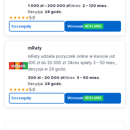
1 000 zł – 200 000 zł
Okres:
2 – 120 mies.
Decyzja:
24 godz.
★
★
★
★
★
5.0
Szczegóły
Wniosek
REKLAMA
mRaty
mRaty udziela pożyczek online w kwocie od
300 zł do 20 000 zł. Okres spłaty 3 – 50 mies.,
decyzja w 24 godz..
300 zł – 20 000 zł
Okres:
3 – 50 mies.
Decyzja:
24 godz.
★
★
★
★
★
5.0
Szczegóły
Wniosek
REKLAMA