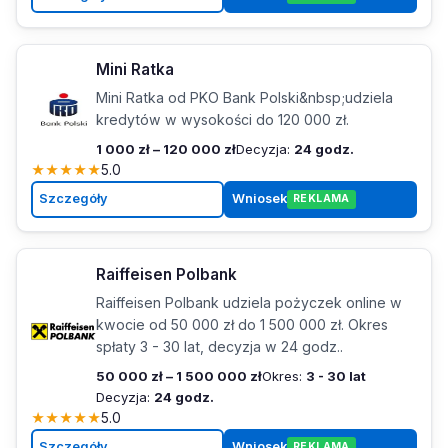
Mini Ratka
Mini Ratka od PKO Bank Polski&nbsp;udziela
kredytów w wysokości do 120 000 zł.
1 000 zł – 120 000 zł
Decyzja:
24 godz.
★
★
★
★
★
5.0
Szczegóły
Wniosek
REKLAMA
Raiffeisen Polbank
Raiffeisen Polbank udziela pożyczek online w
kwocie od 50 000 zł do 1 500 000 zł. Okres
spłaty 3 - 30 lat, decyzja w 24 godz..
50 000 zł – 1 500 000 zł
Okres:
3 - 30 lat
Decyzja:
24 godz.
★
★
★
★
★
5.0
Szczegóły
Wniosek
REKLAMA