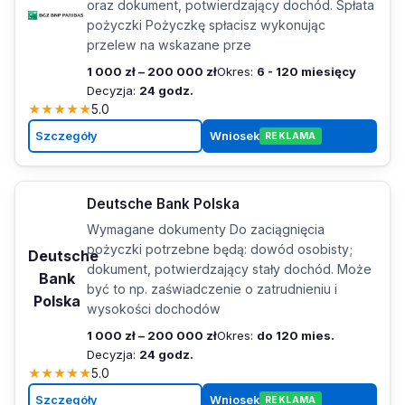
oraz dokument, potwierdzający dochód. Spłata
pożyczki Pożyczkę spłacisz wykonując
przelew na wskazane prze
1 000 zł – 200 000 zł
Okres:
6 - 120 miesięcy
Decyzja:
24 godz.
★
★
★
★
★
5.0
Szczegóły
Wniosek
REKLAMA
Deutsche Bank Polska
Wymagane dokumenty Do zaciągnięcia
pożyczki potrzebne będą: dowód osobisty;
Deutsche
dokument, potwierdzający stały dochód. Może
Bank
być to np. zaświadczenie o zatrudnieniu i
Polska
wysokości dochodów
1 000 zł – 200 000 zł
Okres:
do 120 mies.
Decyzja:
24 godz.
★
★
★
★
★
5.0
Szczegóły
Wniosek
REKLAMA