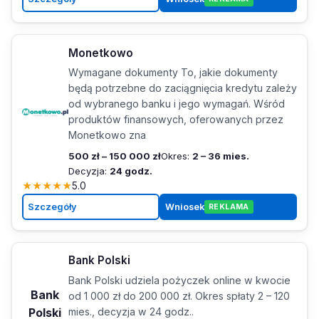
Monetkowo
Wymagane dokumenty To, jakie dokumenty
będą potrzebne do zaciągnięcia kredytu zależy
od wybranego banku i jego wymagań. Wśród
produktów finansowych, oferowanych przez
Monetkowo zna
500 zł – 150 000 zł
Okres:
2 – 36 mies.
Decyzja:
24 godz.
★
★
★
★
★
5.0
Szczegóły
Wniosek
REKLAMA
Bank Polski
Bank Polski udziela pożyczek online w kwocie
Bank
od 1 000 zł do 200 000 zł. Okres spłaty 2 – 120
Polski
mies., decyzja w 24 godz..