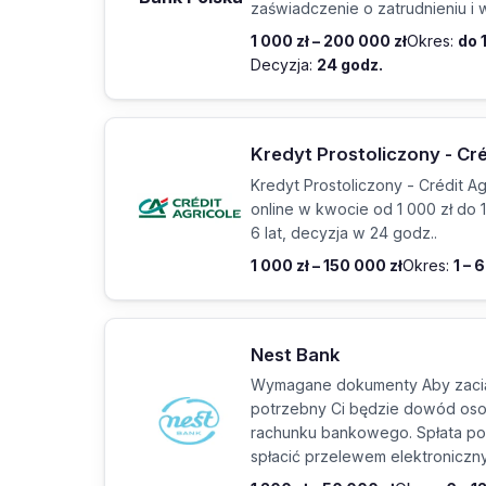
zaświadczenie o zatrudnieniu 
1 000 zł – 200 000 zł
Okres:
do 
Decyzja:
24 godz.
Kredyt Prostoliczony - Cré
Kredyt Prostoliczony - Crédit A
online w kwocie od 1 000 zł do 1
6 lat, decyzja w 24 godz..
1 000 zł – 150 000 zł
Okres:
1 – 6
Nest Bank
Wymagane dokumenty Aby zaci
potrzebny Ci będzie dowód oso
rachunku bankowego. Spłata po
spłacić przelewem elektroniczn