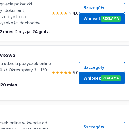
nięcia pożyczki
Szczegóły
y; dokument,
★
★
★
★
☆
4.0
oże być to np.
Wniosek
REKLAMA
i wysokości dochodów
72 mies.
Decyzja:
24 godz.
ówkowa
 udziela pożyczek online
Szczegóły
 zł. Okres spłaty 3 – 120
★
★
★
★
★
5.0
Wniosek
REKLAMA
 120 mies.
yczek online w kwocie od
Szczegóły