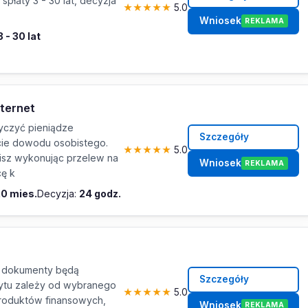
spłaty 3 - 30 lat, decyzja
★
★
★
★
★
5.0
Wniosek
REKLAMA
3 - 30 lat
nternet
czyć pieniądze
Szczegóły
cie dowodu osobistego.
★
★
★
★
★
5.0
isz wykonując przelew na
Wniosek
REKLAMA
ę k
20 mies.
Decyzja:
24 godz.
 dokumenty będą
Szczegóły
dytu zależy od wybranego
★
★
★
★
★
5.0
roduktów finansowych,
Wniosek
REKLAMA