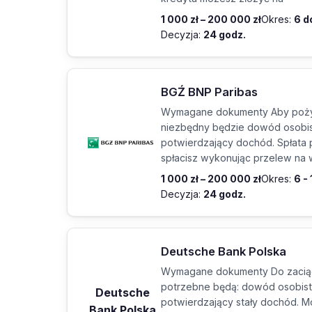
1 000 zł – 200 000 zł
Okres:
6 d
Decyzja:
24 godz.
BGŹ BNP Paribas
Wymagane dokumenty Aby poży
niezbędny będzie dowód osobis
potwierdzający dochód. Spłata
spłacisz wykonując przelew na
1 000 zł – 200 000 zł
Okres:
6 -
Decyzja:
24 godz.
Deutsche Bank Polska
Wymagane dokumenty Do zaciąg
potrzebne będą: dowód osobist
Deutsche
potwierdzający stały dochód. M
Bank Polska