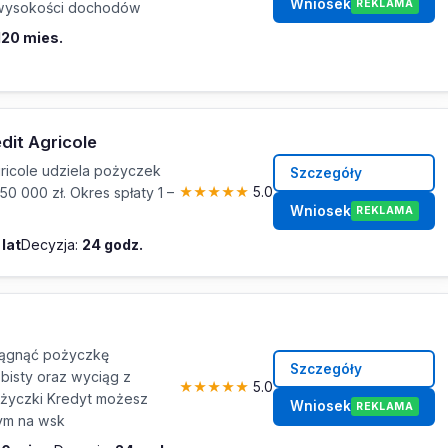
Wniosek
REKLAMA
i wysokości dochodów
120 mies.
dit Agricole
gricole udziela pożyczek
Szczegóły
50 000 zł. Okres spłaty 1 –
★
★
★
★
★
5.0
Wniosek
REKLAMA
 lat
Decyzja:
24 godz.
ągnąć pożyczkę
Szczegóły
bisty oraz wyciąg z
★
★
★
★
★
5.0
życzki Kredyt możesz
Wniosek
REKLAMA
ym na wsk