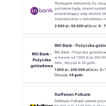
Wymagane dokumenty Do zaciąg
potrzebne będą: dowód osobist
potwierdzający stały dochód. M
zaświadczenie o zatrudnieniu 
2 000 zł – 50 000 zł
Okres:
4 - 
ING Bank - Pożyczka got
ING Bank - Pożyczka gotówkowa
ING Bank -
w kwocie od 1 000 zł do 200 000
Pożyczka
mies., decyzja w 24 godz..
gotówkowa
1 000 zł – 200 000 zł
Okres:
3 –
Decyzja:
24 godz.
Raiffeisen Polbank
Raiffeisen Polbank udziela poż