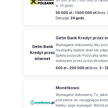
50 000 zł do 1 500 000 zł. Okres 
w 24 godz..
50 000 zł – 1 500 000 zł
Okres:
Decyzja:
24 godz.
Getin Bank Kredyt przez i
Wymagane dokumenty Aby poży
Getin Bank
niezbędny będzie skan lub zdję
Kredyt przez
Spłata pożyczki Pożyczkę spłac
internet
wskazane przez pożyczkodawc
500 zł – 200 000 zł
Okres:
3 – 1
Monetkowo
Wymagane dokumenty To, jakie
potrzebne do zaciągnięcia kre
banku i jego wymagań. Wśród p