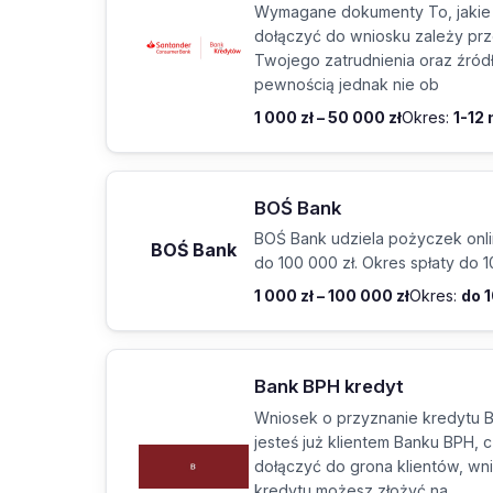
Wymagane dokumenty To, jakie
dołączyć do wniosku zależy pr
Twojego zatrudnienia oraz źród
pewnością jednak nie ob
1 000 zł – 50 000 zł
Okres:
1-12
BOŚ Bank
BOŚ Bank udziela pożyczek onli
BOŚ Bank
do 100 000 zł. Okres spłaty do 1
1 000 zł – 100 000 zł
Okres:
do 1
Bank BPH kredyt
Wniosek o przyznanie kredytu B
jesteś już klientem Banku BPH, 
dołączyć do grona klientów, wn
kredytu możesz złożyć na