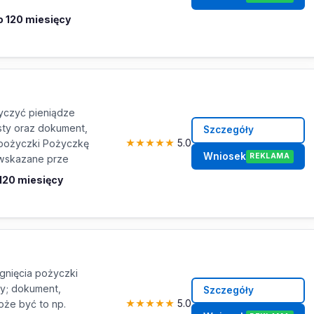
o 120 miesięcy
czyć pieniądze
ty oraz dokument,
Szczegóły
 pożyczki Pożyczkę
★
★
★
★
★
5.0
Wniosek
REKLAMA
 wskazane prze
 120 miesięcy
nięcia pożyczki
y; dokument,
Szczegóły
oże być to np.
★
★
★
★
★
5.0