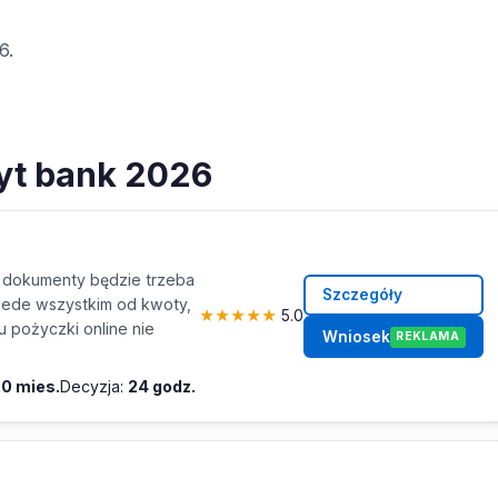
6.
dyt bank 2026
 dokumenty będzie trzeba
Szczegóły
zede wszystkim od kwoty,
★
★
★
★
★
5.0
 pożyczki online nie
Wniosek
REKLAMA
20 mies.
Decyzja:
24 godz.