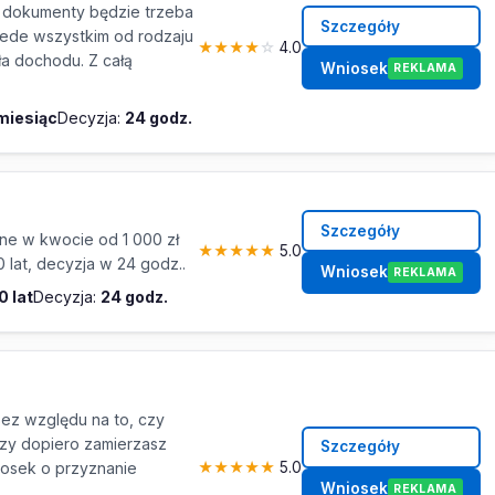
 dokumenty będzie trzeba
Szczegóły
zede wszystkim od rodzaju
★
★
★
★
☆
4.0
ła dochodu. Z całą
Wniosek
REKLAMA
 miesiąc
Decyzja:
24 godz.
Szczegóły
ne w kwocie od 1 000 zł
★
★
★
★
★
5.0
0 lat, decyzja w 24 godz..
Wniosek
REKLAMA
0 lat
Decyzja:
24 godz.
ez względu na to, czy
czy dopiero zamierzasz
Szczegóły
iosek o przyznanie
★
★
★
★
★
5.0
Wniosek
REKLAMA