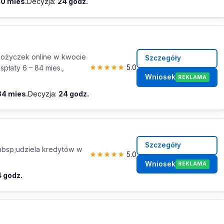
20 mies.
Decyzja:
24 godz.
ożyczek online w kwocie
Szczegóły
spłaty 6 – 84 mies.,
★
★
★
★
★
5.0
Wniosek
REKLAMA
84 mies.
Decyzja:
24 godz.
Szczegóły
nbsp;udziela kredytów w
★
★
★
★
★
5.0
Wniosek
REKLAMA
 godz.