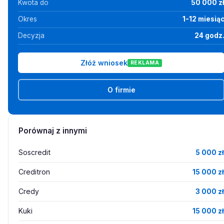
Kwota do
50 000 z
Okres
1-12 miesią
Decyzja
24 godz
Złóż wniosek
REKLAMA
O firmie
Porównaj z innymi
Soscredit
5 000 zł
Creditron
15 000 zł
Credy
3 000 zł
Kuki
15 000 zł