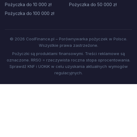
Pożyczka do 10 000 zł
Pożyczka do 50 000 zł
Pożyczka do 100 000 zł
© 2026 CoolFinance.pl – Porównywarka pożyczek w Polsce.
Wszystkie prawa zastrzeżone.
Pożyczki są produktami finansowymi. Treści reklamowe są
oznaczone. RRSO = rzeczywista roczna stopa oprocentowania.
Sprawdź KNF i UOKiK w celu uzyskania aktualnych wymogów
regulacyjnych.