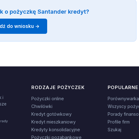
k o pożyczkę Santander kredyt?
jdź do wniosku →
RODZAJE POŻYCZEK
POPULARNE
 i
Pożyczki online
Porównywarka
sze
Chwilówki
Wszyscy poży
Kredyt gotówkowy
Porady finans
orady
Kredyt mieszkaniowy
Profile firm
Kredyty konsolidacyjne
Szukaj
Pożyczki pozabankowe