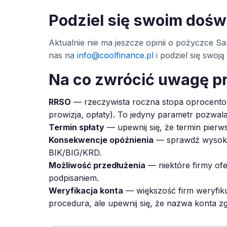
Podziel się swoim doś
Aktualnie nie ma jeszcze opinii o pożyczce San
nas na
info@coolfinance.pl
i podziel się swoj
Na co zwrócić uwagę p
RRSO
— rzeczywista roczna stopa oprocentow
prowizja, opłaty). To jedyny parametr pozwal
Termin spłaty
— upewnij się, że termin pierws
Konsekwencje opóźnienia
— sprawdź wysokoś
BIK/BIG/KRD.
Możliwość przedłużenia
— niektóre firmy ofe
podpisaniem.
Weryfikacja konta
— większość firm weryfiku
procedura, ale upewnij się, że nazwa konta z