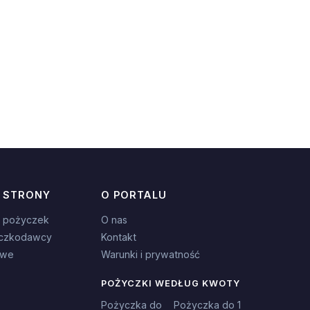
 STRONY
O PORTALU
 pożyczek
O nas
czkodawcy
Kontakt
owe
Warunki i prywatność
POŻYCZKI WEDŁUG KWOTY
Pożyczka do
Pożyczka do 1