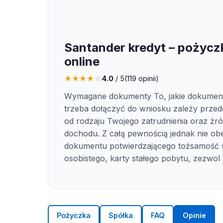
Santander kredyt – pożycz
online
★
★
★
★
☆
4.0
/ 5
(
119
opinii)
Wymagane dokumenty To, jakie dokument
trzeba dołączyć do wniosku zależy prze
od rodzaju Twojego zatrudnienia oraz źró
dochodu. Z całą pewnością jednak nie obe
dokumentu potwierdzającego tożsamość
osobistego, karty stałego pobytu, zezwol
Pożyczka
Spółka
FAQ
Opinie