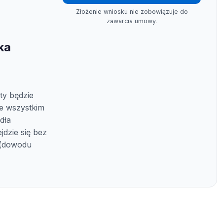
Złożenie wniosku nie zobowiązuje do
zawarcia umowy.
ka
y będzie
de wszystkim
dła
jdzie się bez
 (dowodu