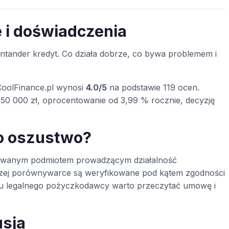
e i doświadczenia
tander kredyt. Co działa dobrze, co bywa problemem i
CoolFinance.pl wynosi
4.0/5
na podstawie 119 ocen.
50 000 zł, oprocentowanie od 3,99 % rocznie, decyzję
to oszustwo?
trowanym podmiotem prowadzącym działalność
szej porównywarce są weryfikowane pod kątem zgodności
t u legalnego pożyczkodawcy warto przeczytać umowę i
usja