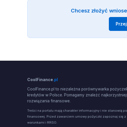
Chcesz złożyć wniose
Prze
CoolFinance
.pl
CoolFinance.pl to niezależna porównywarka pożyczek
kredytów w Polsce. Pomagamy znaleźć najkorzystniej
rozwiązania finansowe.
Treści na portalu mają charakter informacyjny i nie stanowią p
finansowej. Przed zawarciem umowy pożyczki zapoznaj się z
warunkami i RRSO.