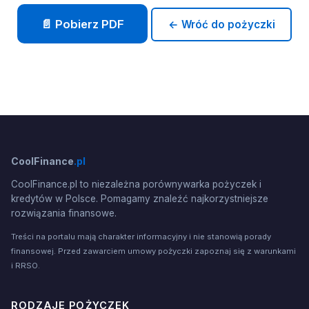
📄 Pobierz PDF
← Wróć do pożyczki
CoolFinance
.pl
CoolFinance.pl to niezależna porównywarka pożyczek i
kredytów w Polsce. Pomagamy znaleźć najkorzystniejsze
rozwiązania finansowe.
Treści na portalu mają charakter informacyjny i nie stanowią porady
finansowej. Przed zawarciem umowy pożyczki zapoznaj się z warunkami
i RRSO.
RODZAJE POŻYCZEK